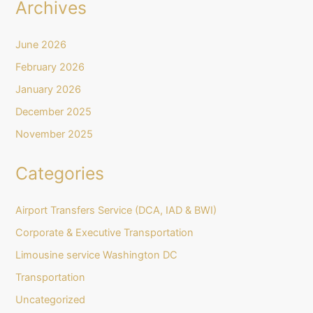
Archives
June 2026
February 2026
January 2026
December 2025
November 2025
Categories
Airport Transfers Service (DCA, IAD & BWI)
Corporate & Executive Transportation
Limousine service Washington DC
Transportation
Uncategorized