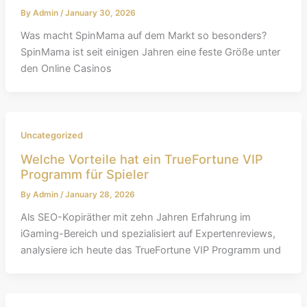
By
Admin
/
January 30, 2026
Was macht SpinMama auf dem Markt so besonders?
SpinMama ist seit einigen Jahren eine feste Größe unter
den Online Casinos
Uncategorized
Welche Vorteile hat ein TrueFortune VIP
Programm für Spieler
By
Admin
/
January 28, 2026
Als SEO-Kopiräther mit zehn Jahren Erfahrung im
iGaming-Bereich und spezialisiert auf Expertenreviews,
analysiere ich heute das TrueFortune VIP Programm und