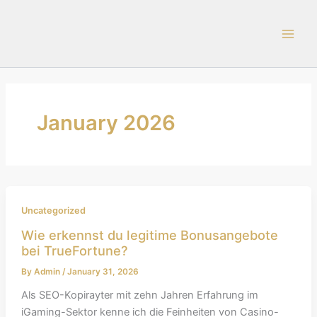
Skip
Main
to
Men
content
January 2026
Uncategorized
Wie erkennst du legitime Bonusangebote
bei TrueFortune?
By
Admin
/
January 31, 2026
Als SEO-Kopirayter mit zehn Jahren Erfahrung im
iGaming-Sektor kenne ich die Feinheiten von Casino-