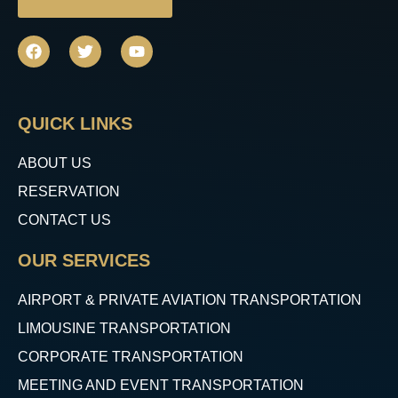
F
T
Y
a
w
o
c
i
u
e
t
t
b
t
u
o
e
b
QUICK LINKS
o
r
e
k
ABOUT US
RESERVATION
CONTACT US
OUR SERVICES
AIRPORT & PRIVATE AVIATION TRANSPORTATION
LIMOUSINE TRANSPORTATION
CORPORATE TRANSPORTATION
MEETING AND EVENT TRANSPORTATION