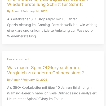
Wiederherstellung Schritt für Schritt
By
Admin
/
February 14, 2026
Als erfahrener SEO-Kopiraijter mit 10 Jahren
Spezialisierung im iGaming-Bereich weiß ich, wie wichtig
eine klare und unkomplizierte Anleitung zur Passwort-
Wiederherstellung
Uncategorized
Was macht SpinsOfGlory sicher im
Vergleich zu anderen Onlinecasinos?
By
Admin
/
February 12, 2026
Als SEO-Kopfarbeiter mit über 10 Jahren Erfahrung im
iGaming-Bereich habe ich viele Onlinecasinos analysiert.
Heute steht SpinsOfGlory im Fokus –