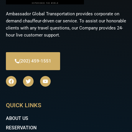
Ambassador Global Transportation provides corporate on
demand chauffeur-driven car service. To assist our honorable
clients with any travel questions, our Company provides 24-
hour live customer support.
(202) 459-1551
F
T
Y
a
w
o
c
i
u
e
t
t
b
t
u
QUICK LINKS
o
e
b
o
r
e
k
ABOUT US
RESERVATION