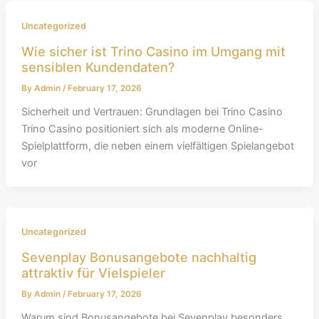
Uncategorized
Wie sicher ist Trino Casino im Umgang mit
sensiblen Kundendaten?
By
Admin
/
February 17, 2026
Sicherheit und Vertrauen: Grundlagen bei Trino Casino
Trino Casino positioniert sich als moderne Online-
Spielplattform, die neben einem vielfältigen Spielangebot
vor
Uncategorized
Sevenplay Bonusangebote nachhaltig
attraktiv für Vielspieler
By
Admin
/
February 17, 2026
Warum sind Bonusangebote bei Sevenplay besonders