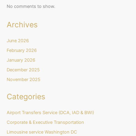
No comments to show.
Archives
June 2026
February 2026
January 2026
December 2025
November 2025
Categories
Airport Transfers Service (DCA, IAD & BWI)
Corporate & Executive Transportation
Limousine service Washington DC