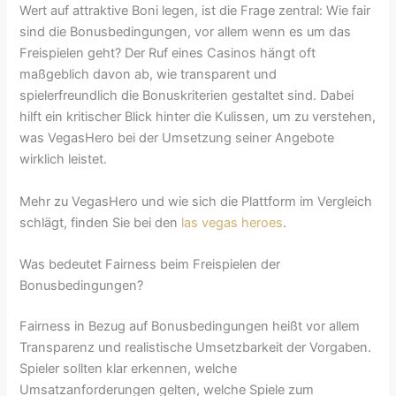
Wert auf attraktive Boni legen, ist die Frage zentral: Wie fair
sind die Bonusbedingungen, vor allem wenn es um das
Freispielen geht? Der Ruf eines Casinos hängt oft
maßgeblich davon ab, wie transparent und
spielerfreundlich die Bonuskriterien gestaltet sind. Dabei
hilft ein kritischer Blick hinter die Kulissen, um zu verstehen,
was VegasHero bei der Umsetzung seiner Angebote
wirklich leistet.
Mehr zu VegasHero und wie sich die Plattform im Vergleich
schlägt, finden Sie bei den
las vegas heroes
.
Was bedeutet Fairness beim Freispielen der
Bonusbedingungen?
Fairness in Bezug auf Bonusbedingungen heißt vor allem
Transparenz und realistische Umsetzbarkeit der Vorgaben.
Spieler sollten klar erkennen, welche
Umsatzanforderungen gelten, welche Spiele zum