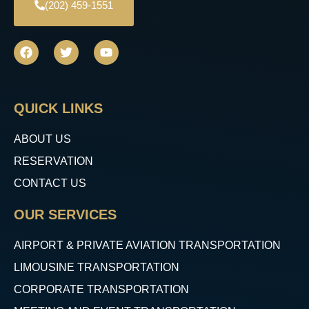
(202) 459-1551
F
T
Y
a
w
o
c
i
u
e
t
t
b
t
u
o
e
b
QUICK LINKS
o
r
e
k
ABOUT US
RESERVATION
CONTACT US
OUR SERVICES
AIRPORT & PRIVATE AVIATION TRANSPORTATION
LIMOUSINE TRANSPORTATION
CORPORATE TRANSPORTATION