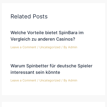
Related Posts
Welche Vorteile bietet SpinBara im
Vergleich zu anderen Casinos?
Leave a Comment
/
Uncategorized
/ By
Admin
Warum Spinbetter für deutsche Spieler
interessant sein könnte
Leave a Comment
/
Uncategorized
/ By
Admin