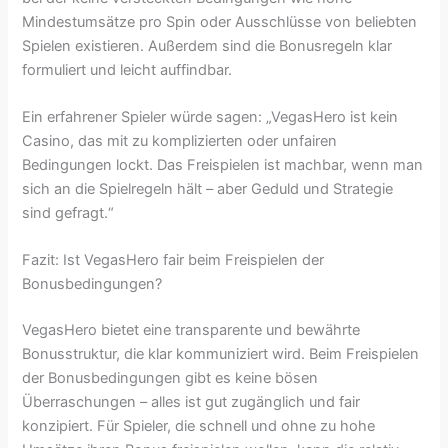
Mindestumsätze pro Spin oder Ausschlüsse von beliebten
Spielen existieren. Außerdem sind die Bonusregeln klar
formuliert und leicht auffindbar.
Ein erfahrener Spieler würde sagen: „VegasHero ist kein
Casino, das mit zu komplizierten oder unfairen
Bedingungen lockt. Das Freispielen ist machbar, wenn man
sich an die Spielregeln hält – aber Geduld und Strategie
sind gefragt.“
Fazit: Ist VegasHero fair beim Freispielen der
Bonusbedingungen?
VegasHero bietet eine transparente und bewährte
Bonusstruktur, die klar kommuniziert wird. Beim Freispielen
der Bonusbedingungen gibt es keine bösen
Überraschungen – alles ist gut zugänglich und fair
konzipiert. Für Spieler, die schnell und ohne zu hohe