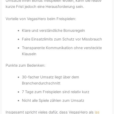
Umsätze ihren Bonus freispielen wollen, kann die relativ
kurze Frist jedoch eine Herausforderung sein.
Vorteile von VegasHero beim Freispielen:
Klare und verständliche Bonusregeln
Faire Einsatzlimits zum Schutz vor Missbrauch
Transparente Kommunikation ohne versteckte
Klauseln
Punkte zum Bedenken:
30-facher Umsatz liegt über dem
Branchendurchschnitt
7 Tage zum Freispielen sind relativ kurz
Nicht alle Spiele zählen zum Umsatz
Insgesamt spricht vieles dafür, dass VegasHero als
las