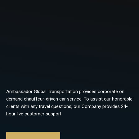
Ambassador Global Transportation provides corporate on
demand chauffeur-driven car service. To assist our honorable
clients with any travel questions, our Company provides 24-
hour live customer support.