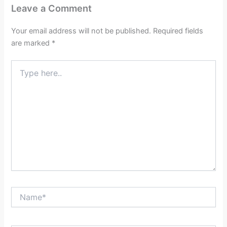
Leave a Comment
Your email address will not be published.
Required fields
are marked
*
Type
here..
Name*