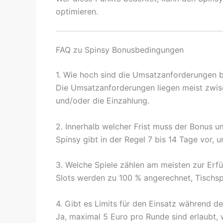
optimieren.
FAQ zu Spinsy Bonusbedingungen
1. Wie hoch sind die Umsatzanforderungen b
Die Umsatzanforderungen liegen meist zwi
und/oder die Einzahlung.
2. Innerhalb welcher Frist muss der Bonus 
Spinsy gibt in der Regel 7 bis 14 Tage vor, 
3. Welche Spiele zählen am meisten zur Er
Slots werden zu 100 % angerechnet, Tischspi
4. Gibt es Limits für den Einsatz während d
Ja, maximal 5 Euro pro Runde sind erlaubt, w