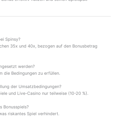
ei Spinsy?
schen 35x und 40x, bezogen auf den Bonusbetrag
umgesetzt werden?
um die Bedingungen zu erfüllen.
füllung der Umsatzbedingungen?
ele und Live-Casino nur teilweise (10-20 %).
es Bonusspiels?
as riskantes Spiel verhindert.