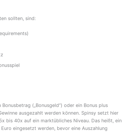
en sollten, sind:
equirements)
tz
onusspiel
n Bonusbetrag („Bonusgeld“) oder ein Bonus plus
ewinne ausgezahlt werden können. Spinsy setzt hier
x bis 40x auf ein marktübliches Niveau. Das heißt, ein
Euro eingesetzt werden, bevor eine Auszahlung