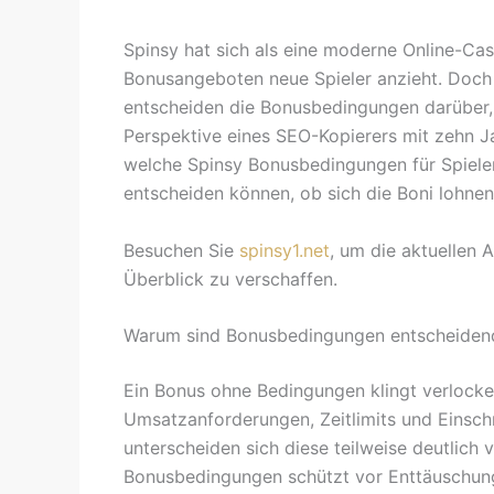
Spinsy hat sich als eine moderne Online-Casi
Bonusangeboten neue Spieler anzieht. Doch b
entscheiden die Bonusbedingungen darüber, o
Perspektive eines SEO-Kopierers mit zehn Ja
welche Spinsy Bonusbedingungen für Spieler 
entscheiden können, ob sich die Boni lohnen
Besuchen Sie
spinsy1.net
, um die aktuellen 
Überblick zu verschaffen.
Warum sind Bonusbedingungen entscheidend 
Ein Bonus ohne Bedingungen klingt verlocke
Umsatzanforderungen, Zeitlimits und Einschr
unterscheiden sich diese teilweise deutlich
Bonusbedingungen schützt vor Enttäuschun