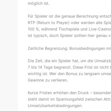
möglich ist.
Für Spieler ist die genaue Berechnung ents
RTP (Return to Player) oder werden alle Spi
100 %, während Tischspiele und Live-Casin
ist typisch, doch Spieler sollten hier genau 
Zeitliche Begrenzung: Bonusbedingungen mit
Die Zeit, die ein Spieler hat, um die Umsatz
7 bis 14 Tage begrenzt. Diese Frist ist nich
wichtig ist. Wer den Bonus zu langsam umset
Gewinne zu verlieren.
Kurze Fristen erhöhen den Druck – besonders f
steht damit im Spannungsfeld zwischen Attra
Umsetzbarkeitsbedingungen.