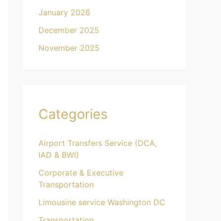
January 2026
December 2025
November 2025
Categories
Airport Transfers Service (DCA,
IAD & BWI)
Corporate & Executive
Transportation
Limousine service Washington DC
Transportation