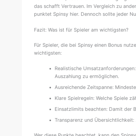
das schafft Vertrauen. Im Vergleich zu ander
punktet Spinsy hier. Dennoch sollte jeder Nu
Fazit: Was ist für Spieler am wichtigsten?
Für Spieler, die bei Spinsy einen Bonus nu
wichtigsten:
Realistische Umsatzanforderungen: 
Auszahlung zu ermöglichen.
Ausreichende Zeitspanne: Mindesten
Klare Spielregeln: Welche Spiele z
Einsatzlimits beachten: Damit der B
Transparenz und Übersichtlichkeit: 
Wer diese Punkte beachtet, kann den Spinsy