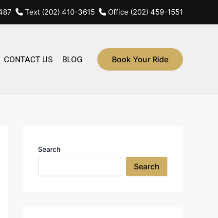
4487
Text (202) 410-3615
Office (202) 459-1551
CONTACT US
BLOG
Book Your Ride
Search
Search