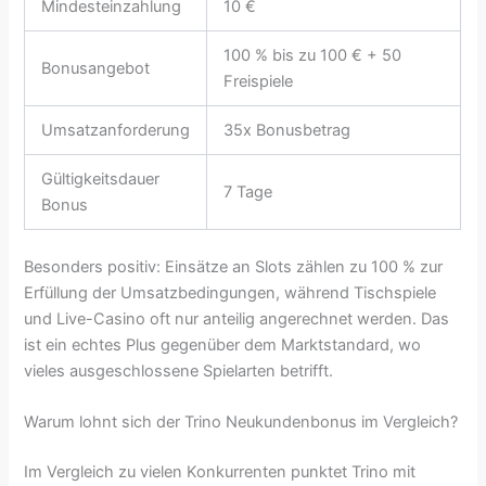
Mindesteinzahlung
10 €
100 % bis zu 100 € + 50
Bonusangebot
Freispiele
Umsatzanforderung
35x Bonusbetrag
Gültigkeitsdauer
7 Tage
Bonus
Besonders positiv: Einsätze an Slots zählen zu 100 % zur
Erfüllung der Umsatzbedingungen, während Tischspiele
und Live-Casino oft nur anteilig angerechnet werden. Das
ist ein echtes Plus gegenüber dem Marktstandard, wo
vieles ausgeschlossene Spielarten betrifft.
Warum lohnt sich der Trino Neukundenbonus im Vergleich?
Im Vergleich zu vielen Konkurrenten punktet Trino mit