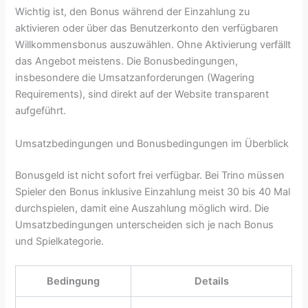
Wichtig ist, den Bonus während der Einzahlung zu
aktivieren oder über das Benutzerkonto den verfügbaren
Willkommensbonus auszuwählen. Ohne Aktivierung verfällt
das Angebot meistens. Die Bonusbedingungen,
insbesondere die Umsatzanforderungen (Wagering
Requirements), sind direkt auf der Website transparent
aufgeführt.
Umsatzbedingungen und Bonusbedingungen im Überblick
Bonusgeld ist nicht sofort frei verfügbar. Bei Trino müssen
Spieler den Bonus inklusive Einzahlung meist 30 bis 40 Mal
durchspielen, damit eine Auszahlung möglich wird. Die
Umsatzbedingungen unterscheiden sich je nach Bonus
und Spielkategorie.
Bedingung
Details