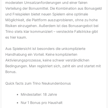
moderaten Umsatzanforderungen und einer fairen
Verteilung der Bonusmittel. Die Kombination aus Bonusgeld
und Freispielen bietet neuen Spielern eine optimale
Möglichkeit, die Plattform auszuprobieren, ohne zu hohe
Risiken einzugehen. Außerdem ist das Bonusangebot bei
Trino stets klar kommuniziert – versteckte Fallstricke gibt
es hier kaum.
Aus Spielersicht ist besonders die unkomplizierte
Handhabung ein Vorteil. Keine komplizierten
Aktivierungsprozesse, keine schwer verständlichen
Bedingungen. Man registriert sich, zahlt ein und startet mit
Bonus.
Quick facts zum Trino Neukundenbonus
Mindestalter: 18 Jahre
Nur 1 Bonus pro Haushalt