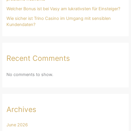
Welcher Bonus ist bei Vasy am lukrativsten für Einsteiger?
Wie sicher ist Trino Casino im Umgang mit sensiblen
Kundendaten?
Recent Comments
No comments to show.
Archives
June 2026