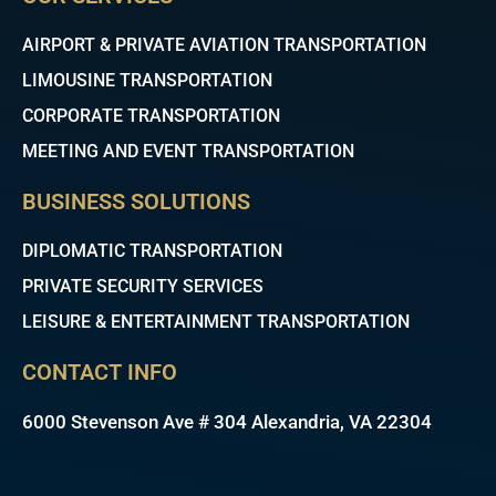
AIRPORT & PRIVATE AVIATION TRANSPORTATION
LIMOUSINE TRANSPORTATION
CORPORATE TRANSPORTATION
MEETING AND EVENT TRANSPORTATION
BUSINESS SOLUTIONS
DIPLOMATIC TRANSPORTATION
PRIVATE SECURITY SERVICES
LEISURE & ENTERTAINMENT TRANSPORTATION
CONTACT INFO
6000 Stevenson Ave # 304 Alexandria, VA 22304