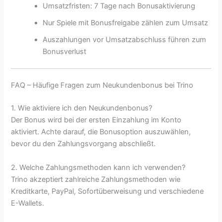
Umsatzfristen: 7 Tage nach Bonusaktivierung
Nur Spiele mit Bonusfreigabe zählen zum Umsatz
Auszahlungen vor Umsatzabschluss führen zum
Bonusverlust
FAQ – Häufige Fragen zum Neukundenbonus bei Trino
1. Wie aktiviere ich den Neukundenbonus?
Der Bonus wird bei der ersten Einzahlung im Konto
aktiviert. Achte darauf, die Bonusoption auszuwählen,
bevor du den Zahlungsvorgang abschließt.
2. Welche Zahlungsmethoden kann ich verwenden?
Trino akzeptiert zahlreiche Zahlungsmethoden wie
Kreditkarte, PayPal, Sofortüberweisung und verschiedene
E-Wallets.