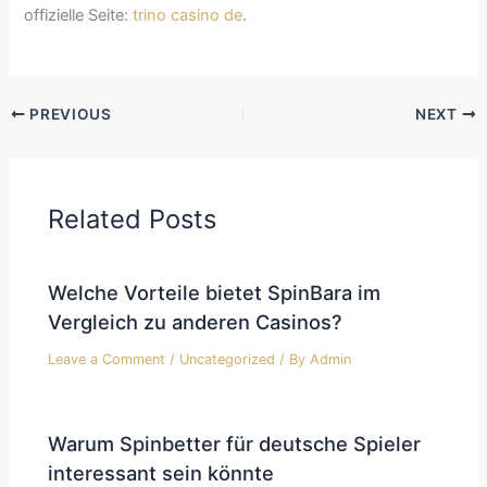
offizielle Seite:
trino casino de
.
PREVIOUS
NEXT
Related Posts
Welche Vorteile bietet SpinBara im
Vergleich zu anderen Casinos?
Leave a Comment
/
Uncategorized
/ By
Admin
Warum Spinbetter für deutsche Spieler
interessant sein könnte