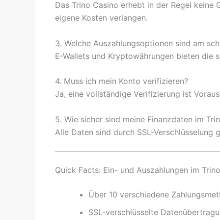
Das Trino Casino erhebt in der Regel keine
eigene Kosten verlangen.
3. Welche Auszahlungsoptionen sind am sch
E-Wallets und Kryptowährungen bieten die s
4. Muss ich mein Konto verifizieren?
Ja, eine vollständige Verifizierung ist Vora
5. Wie sicher sind meine Finanzdaten im Tri
Alle Daten sind durch SSL-Verschlüsselung 
Quick Facts: Ein- und Auszahlungen im Trin
Über 10 verschiedene Zahlungsmet
SSL-verschlüsselte Datenübertragu