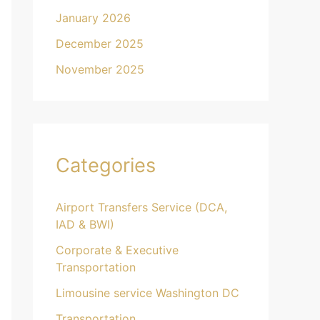
January 2026
December 2025
November 2025
Categories
Airport Transfers Service (DCA,
IAD & BWI)
Corporate & Executive
Transportation
Limousine service Washington DC
Transportation