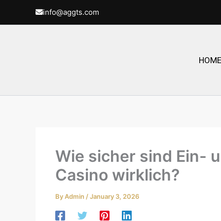
Skip
info@aggts.com
to
content
HOM
Wie sicher sind Ein- 
Casino wirklich?
By
Admin
/
January 3, 2026