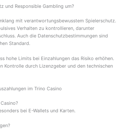
utz und Responsible Gambling um?
inklang mit verantwortungsbewusstem Spielerschutz.
ulsives Verhalten zu kontrollieren, darunter
sschluss. Auch die Datenschutzbestimmungen sind
hen Standard.
ss hohe Limits bei Einzahlungen das Risiko erhöhen.
en Kontrolle durch Lizenzgeber und den technischen
Auszahlungen im Trino Casino
o Casino?
esonders bei E-Wallets und Karten.
ngen?