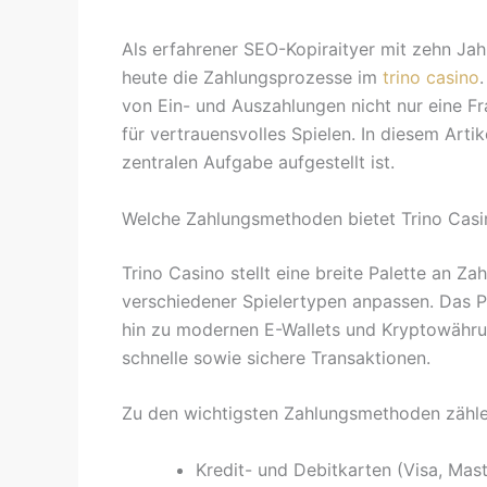
Als erfahrener SEO-Kopiraityer mit zehn Jah
heute die Zahlungsprozesse im
trino casino
von Ein- und Auszahlungen nicht nur eine F
für vertrauensvolles Spielen. In diesem Artik
zentralen Aufgabe aufgestellt ist.
Welche Zahlungsmethoden bietet Trino Casi
Trino Casino stellt eine breite Palette an Za
verschiedener Spielertypen anpassen. Das P
hin zu modernen E-Wallets und Kryptowährung
schnelle sowie sichere Transaktionen.
Zu den wichtigsten Zahlungsmethoden zähle
Kredit- und Debitkarten (Visa, Mas