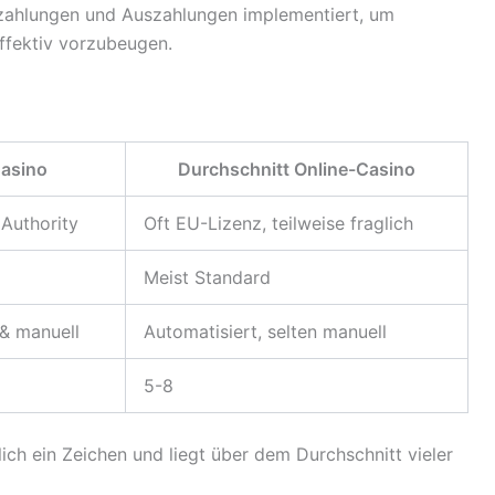
inzahlungen und Auszahlungen implementiert, um
ffektiv vorzubeugen.
Casino
Durchschnitt Online-Casino
Authority
Oft EU-Lizenz, teilweise fraglich
Meist Standard
 & manuell
Automatisiert, selten manuell
5-8
lich ein Zeichen und liegt über dem Durchschnitt vieler