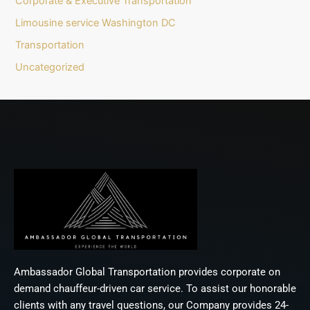
Corporate & Executive Transportation
Limousine service Washington DC
Transportation
Uncategorized
Ambassador Global Transportation provides corporate on
demand chauffeur-driven car service. To assist our honorable
clients with any travel questions, our Company provides 24-