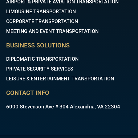
AIRPORT & PRIVATE AVIATION TRANSPORTATION
LIMOUSINE TRANSPORTATION
CORPORATE TRANSPORTATION
MEETING AND EVENT TRANSPORTATION
BUSINESS SOLUTIONS
DIPLOMATIC TRANSPORTATION
PRIVATE SECURITY SERVICES
LEISURE & ENTERTAINMENT TRANSPORTATION
CONTACT INFO
6000 Stevenson Ave # 304 Alexandria, VA 22304