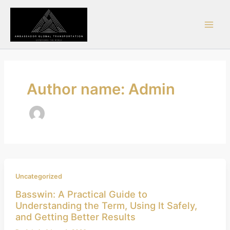
Skip
Main
to
Men
content
Author name: Admin
Uncategorized
Basswin: A Practical Guide to
Understanding the Term, Using It Safely,
and Getting Better Results