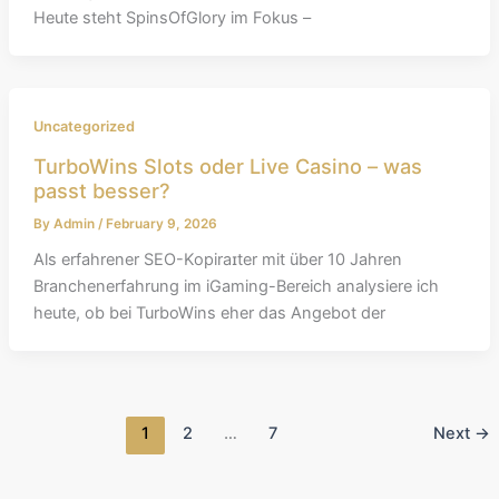
Heute steht SpinsOfGlory im Fokus –
Uncategorized
TurboWins Slots oder Live Casino – was
passt besser?
By
Admin
/
February 9, 2026
Als erfahrener SEO-Kopiraɪter mit über 10 Jahren
Branchenerfahrung im iGaming-Bereich analysiere ich
heute, ob bei TurboWins eher das Angebot der
1
2
…
7
Next
→