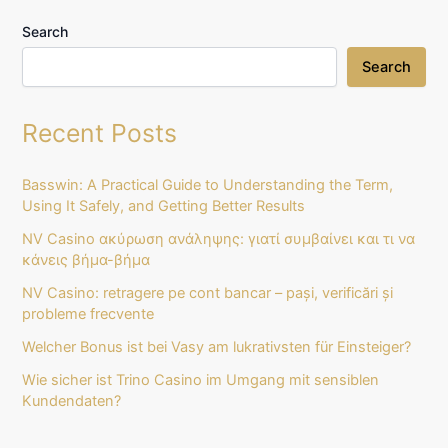
Search
Search
Recent Posts
Basswin: A Practical Guide to Understanding the Term,
Using It Safely, and Getting Better Results
NV Casino ακύρωση ανάληψης: γιατί συμβαίνει και τι να
κάνεις βήμα-βήμα
NV Casino: retragere pe cont bancar – pași, verificări și
probleme frecvente
Welcher Bonus ist bei Vasy am lukrativsten für Einsteiger?
Wie sicher ist Trino Casino im Umgang mit sensiblen
Kundendaten?