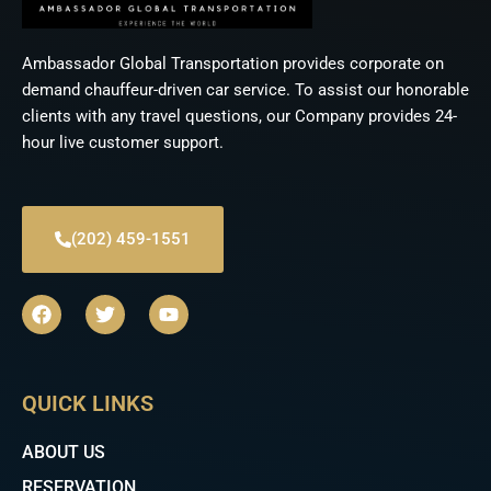
Ambassador Global Transportation provides corporate on
demand chauffeur-driven car service. To assist our honorable
clients with any travel questions, our Company provides 24-
hour live customer support.
(202) 459-1551
F
T
Y
a
w
o
c
i
u
e
t
t
b
t
u
QUICK LINKS
o
e
b
o
r
e
k
ABOUT US
RESERVATION