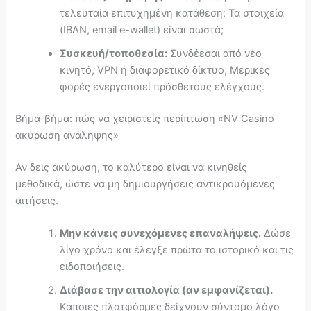
τελευταία επιτυχημένη κατάθεση; Τα στοιχεία
(IBAN, email e-wallet) είναι σωστά;
Συσκευή/τοποθεσία:
Συνδέεσαι από νέο
κινητό, VPN ή διαφορετικό δίκτυο; Μερικές
φορές ενεργοποιεί πρόσθετους ελέγχους.
Βήμα-βήμα: πώς να χειριστείς περίπτωση «NV Casino
ακύρωση ανάληψης»
Αν δεις ακύρωση, το καλύτερο είναι να κινηθείς
μεθοδικά, ώστε να μη δημιουργήσεις αντικρουόμενες
αιτήσεις.
Μην κάνεις συνεχόμενες επαναλήψεις.
Δώσε
λίγο χρόνο και έλεγξε πρώτα το ιστορικό και τις
ειδοποιήσεις.
Διάβασε την αιτιολογία (αν εμφανίζεται).
Κάποιες πλατφόρμες δείχνουν σύντομο λόγο