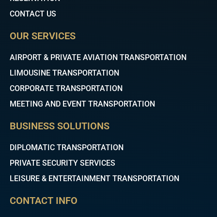
CONTACT US
OUR SERVICES
AIRPORT & PRIVATE AVIATION TRANSPORTATION
LIMOUSINE TRANSPORTATION
CORPORATE TRANSPORTATION
MEETING AND EVENT TRANSPORTATION
BUSINESS SOLUTIONS
DIPLOMATIC TRANSPORTATION
PRIVATE SECURITY SERVICES
LEISURE & ENTERTAINMENT TRANSPORTATION
CONTACT INFO