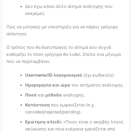
Δεν έχω κάνει άλλο αίτημα ανάληψης που
εκκρεμεί;
Πώς να μιλήσεις με υποστήριξη για να πάρεις γρήγορη
απάντηση
Ο τρόπος που θα διατυπώσεις το αίτημά σου συχνά
καθορίζει το πόσο γρήγορα θα λυθεί. Στείλε ένα μήνυμα
που να περιλαμβάνει:
Username/ID λογαριασμού
(όχι κωδικούς).
Ημερομηνία και ώρα
του αιτήματος ανάληψης.
Ποσό
και
μέθοδο
ανάληψης.
Κατάσταση
που εμφανίζεται (π.χ.
cancelled/rejected/pending).
Ερώτηση-κλειδί:
«Ποιος είναι ο ακριβής λόγος
ακύρωσης και ποια ενέργεια χρειάζεται από