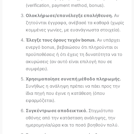
(verification, payment method, bonus).
Ολοκλήρωσε/επανέλεγξε επαλήθευση.
Αν
ζητούνται έγγραφα, ανέβασέ τα καθαρά (χωρίς
κομμένες γωνίες, με ευανάγνωστα στοιχεία).
Έλεγξε τους όρους τυχόν bonus.
Αν υπάρχει
ενεργό bonus, βεβαιώσου ότι πληρούνται οι
προϋποθέσεις ή ότι έχεις τη δυνατότητα να το
ακυρώσεις (αν αυτό είναι επιλογή που σε
συμφέρει).
Χρησιμοποίησε συνεπή μέθοδο πληρωμής.
Συνήθως η ανάληψη πρέπει να πάει προς την
ίδια πηγή που έγινε η κατάθεση (όπου
εφαρμόζεται).
Συγκέντρωσε αποδεικτικά.
Στιγμιότυπο
οθόνης από την κατάσταση ανάληψης, την
ημερομηνία/ώρα και το ποσό βοηθούν πολύ.