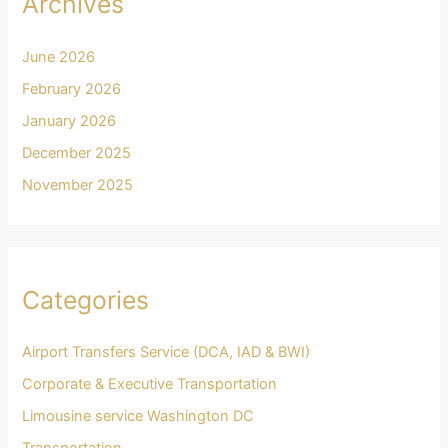
Archives
June 2026
February 2026
January 2026
December 2025
November 2025
Categories
Airport Transfers Service (DCA, IAD & BWI)
Corporate & Executive Transportation
Limousine service Washington DC
Transportation