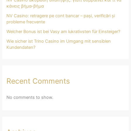
κάνεις βήμα-βήμα
NV Casino: retragere pe cont bancar – pași, verificări și
probleme frecvente
Welcher Bonus ist bei Vasy am lukrativsten für Einsteiger?
Wie sicher ist Trino Casino im Umgang mit sensiblen
Kundendaten?
Recent Comments
No comments to show.