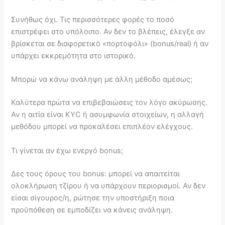
Συνήθως όχι. Τις περισσότερες φορές το ποσό
επιστρέφει στο υπόλοιπο. Αν δεν το βλέπεις, έλεγξε αν
βρίσκεται σε διαφορετικό «πορτοφόλι» (bonus/real) ή αν
υπάρχει εκκρεμότητα στο ιστορικό.
Μπορώ να κάνω ανάληψη με άλλη μέθοδο αμέσως;
Καλύτερα πρώτα να επιβεβαιώσεις τον λόγο ακύρωσης.
Αν η αιτία είναι KYC ή ασυμφωνία στοιχείων, η αλλαγή
μεθόδου μπορεί να προκαλέσει επιπλέον ελέγχους.
Τι γίνεται αν έχω ενεργό bonus;
Δες τους όρους του bonus: μπορεί να απαιτείται
ολοκλήρωση τζίρου ή να υπάρχουν περιορισμοί. Αν δεν
είσαι σίγουρος/η, ρώτησε την υποστήριξη ποια
προϋπόθεση σε εμποδίζει να κάνεις ανάληψη.