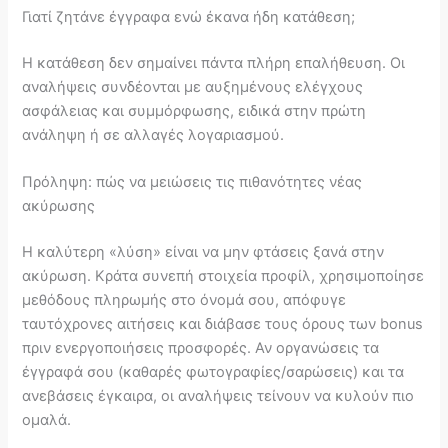
Γιατί ζητάνε έγγραφα ενώ έκανα ήδη κατάθεση;
Η κατάθεση δεν σημαίνει πάντα πλήρη επαλήθευση. Οι
αναλήψεις συνδέονται με αυξημένους ελέγχους
ασφάλειας και συμμόρφωσης, ειδικά στην πρώτη
ανάληψη ή σε αλλαγές λογαριασμού.
Πρόληψη: πώς να μειώσεις τις πιθανότητες νέας
ακύρωσης
Η καλύτερη «λύση» είναι να μην φτάσεις ξανά στην
ακύρωση. Κράτα συνεπή στοιχεία προφίλ, χρησιμοποίησε
μεθόδους πληρωμής στο όνομά σου, απόφυγε
ταυτόχρονες αιτήσεις και διάβασε τους όρους των bonus
πριν ενεργοποιήσεις προσφορές. Αν οργανώσεις τα
έγγραφά σου (καθαρές φωτογραφίες/σαρώσεις) και τα
ανεβάσεις έγκαιρα, οι αναλήψεις τείνουν να κυλούν πιο
ομαλά.