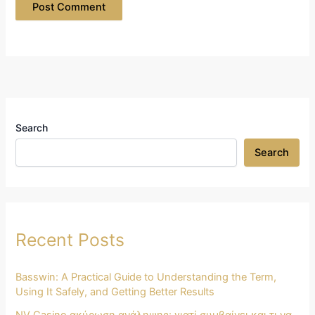
Search
Search
Recent Posts
Basswin: A Practical Guide to Understanding the Term,
Using It Safely, and Getting Better Results
NV Casino ακύρωση ανάληψης: γιατί συμβαίνει και τι να