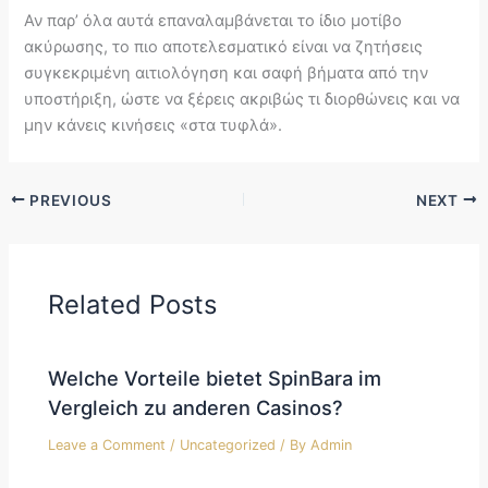
Αν παρ’ όλα αυτά επαναλαμβάνεται το ίδιο μοτίβο
ακύρωσης, το πιο αποτελεσματικό είναι να ζητήσεις
συγκεκριμένη αιτιολόγηση και σαφή βήματα από την
υποστήριξη, ώστε να ξέρεις ακριβώς τι διορθώνεις και να
μην κάνεις κινήσεις «στα τυφλά».
PREVIOUS
NEXT
Related Posts
Welche Vorteile bietet SpinBara im
Vergleich zu anderen Casinos?
Leave a Comment
/
Uncategorized
/ By
Admin