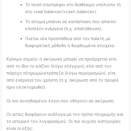
Το ποσό επιστρέφει στο διαθέσιμο υπόλοιπο (ή
στο «real balance»/«cash balance»).
Το αίτημα μπαίνει σε κατάσταση που απαιτεί
επιπλέον ενέργεια (π.χ. επαλήθευση).
Γίνεται νέα προσπάθεια από τον παίκτη με
διαφορετική μέθοδο ή διορθωμένα στοιχεία.
Κρίσιμο σημείο: η ακύρωση μπορεί να προέρχεται είτε
από το ίδιο το καζίνο (λόγω ελέγχων), είτε από τον
πάροχο πληρωμών/τράπεζα (λόγω περιορισμών), είτε
από ενέργεια του χρήστη (π.χ. ακύρωση από το προφίλ
πριν ολοκληρωθεί).
Οι πιο συνηθισμένοι λόγοι που οδηγούν σε ακύρωση
Οι αιτίες διαφέρουν ανάλογα με τον τρόπο πληρωμής και
το ιστορικό του λογαριασμού. Οι πιο συχνές κατηγορίες
είναι οι εξής: