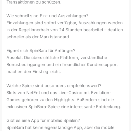
Transaktionen zu schützen.
Wie schnell sind Ein- und Auszahlungen?
Einzahlungen sind sofort verfügbar, Auszahlungen werden
in der Regel innerhalb von 24 Stunden bearbeitet – deutlich
schneller als der Marktstandard.
Eignet sich SpinBara für Anfänger?
Absolut. Die übersichtliche Plattform, verständliche
Bonusbedingungen und ein freundlicher Kundensupport
machen den Einstieg leicht.
Welche Spiele sind besonders empfehlenswert?
Slots von NetEnt und das Live-Casino mit Evolution-
Games gehören zu den Highlights. Außerdem sind die
exklusiven SpinBara-Spiele eine interessante Entdeckung.
Gibt es eine App für mobiles Spielen?
SpinBara hat keine eigenständige App, aber die mobile