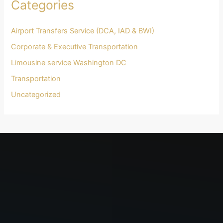
Categories
Airport Transfers Service (DCA, IAD & BWI)
Corporate & Executive Transportation
Limousine service Washington DC
Transportation
Uncategorized