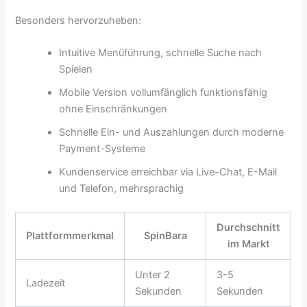
Besonders hervorzuheben:
Intuitive Menüführung, schnelle Suche nach
Spielen
Mobile Version vollumfänglich funktionsfähig
ohne Einschränkungen
Schnelle Ein- und Auszahlungen durch moderne
Payment-Systeme
Kundenservice erreichbar via Live-Chat, E-Mail
und Telefon, mehrsprachig
Durchschnitt
Plattformmerkmal
SpinBara
im Markt
Unter 2
3-5
Ladezeit
Sekunden
Sekunden