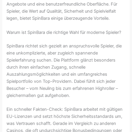
Angebote und eine benutzerfreundliche Oberfläche. Für
Spieler, die Wert auf Qualität, Sicherheit und Spielvielfalt
legen, bietet SpinBara einige überzeugende Vorteile.
Warum ist SpinBara die richtige Wahl für moderne Spieler?
SpinBara richtet sich gezielt an anspruchsvolle Spieler, die
eine unkomplizierte, aber zugleich spannende
Spielerfahrung suchen. Die Plattform glänzt besonders
durch ihren einfachen Zugang, schnelle
Auszahlungsmöglichkeiten und ein umfangreiches
Spielportfolio von Top-Providern. Dabei fühlt sich jeder
Besucher – vom Neuling bis zum erfahrenen Highroller –
gleichermaßen gut aufgehoben.
Ein schneller Fakten-Check: SpinBara arbeitet mit gültigen
EU-Lizenzen und setzt höchste Sicherheitsstandards um,
was Vertrauen schafft. Gerade im Vergleich zu anderen
Casinos, die oft undurchsichtige Bonusbedingungen oder