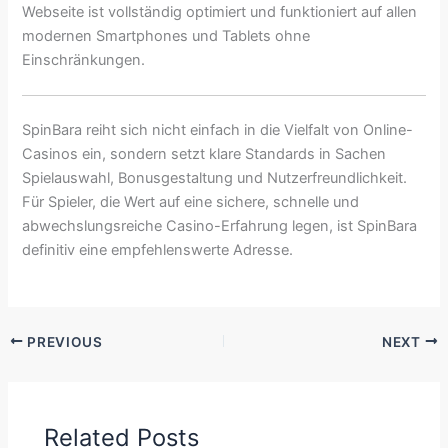
Webseite ist vollständig optimiert und funktioniert auf allen
modernen Smartphones und Tablets ohne
Einschränkungen.
SpinBara reiht sich nicht einfach in die Vielfalt von Online-
Casinos ein, sondern setzt klare Standards in Sachen
Spielauswahl, Bonusgestaltung und Nutzerfreundlichkeit.
Für Spieler, die Wert auf eine sichere, schnelle und
abwechslungsreiche Casino-Erfahrung legen, ist SpinBara
definitiv eine empfehlenswerte Adresse.
PREVIOUS
NEXT
Related Posts