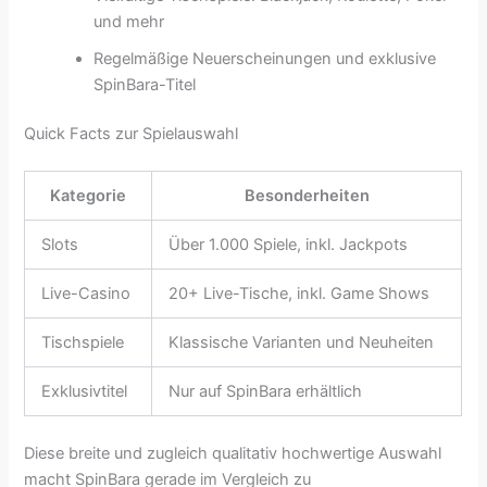
und mehr
Regelmäßige Neuerscheinungen und exklusive
SpinBara-Titel
Quick Facts zur Spielauswahl
Kategorie
Besonderheiten
Slots
Über 1.000 Spiele, inkl. Jackpots
Live-Casino
20+ Live-Tische, inkl. Game Shows
Tischspiele
Klassische Varianten und Neuheiten
Exklusivtitel
Nur auf SpinBara erhältlich
Diese breite und zugleich qualitativ hochwertige Auswahl
macht SpinBara gerade im Vergleich zu