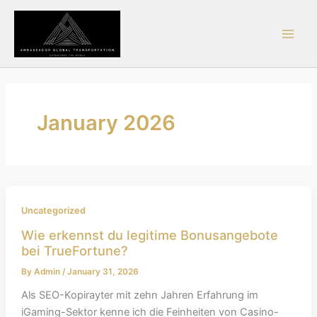
Skip
Main
to
Men
content
January 2026
Uncategorized
Wie erkennst du legitime Bonusangebote
bei TrueFortune?
By
Admin
/
January 31, 2026
Als SEO-Kopirayter mit zehn Jahren Erfahrung im
iGaming-Sektor kenne ich die Feinheiten von Casino-