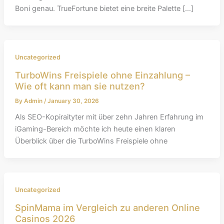
Boni genau. TrueFortune bietet eine breite Palette […]
Uncategorized
TurboWins Freispiele ohne Einzahlung –
Wie oft kann man sie nutzen?
By
Admin
/
January 30, 2026
Als SEO-Kopiraityter mit über zehn Jahren Erfahrung im
iGaming-Bereich möchte ich heute einen klaren
Überblick über die TurboWins Freispiele ohne
Uncategorized
SpinMama im Vergleich zu anderen Online
Casinos 2026