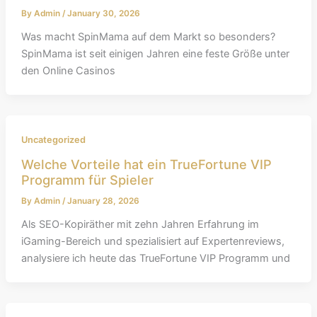
By
Admin
/
January 30, 2026
Was macht SpinMama auf dem Markt so besonders?
SpinMama ist seit einigen Jahren eine feste Größe unter
den Online Casinos
Uncategorized
Welche Vorteile hat ein TrueFortune VIP
Programm für Spieler
By
Admin
/
January 28, 2026
Als SEO-Kopiräther mit zehn Jahren Erfahrung im
iGaming-Bereich und spezialisiert auf Expertenreviews,
analysiere ich heute das TrueFortune VIP Programm und