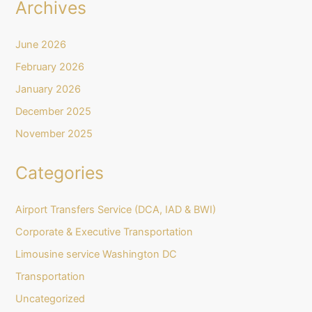
Archives
June 2026
February 2026
January 2026
December 2025
November 2025
Categories
Airport Transfers Service (DCA, IAD & BWI)
Corporate & Executive Transportation
Limousine service Washington DC
Transportation
Uncategorized