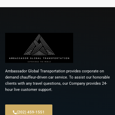
Ambassador Global Transportation provides corporate on
demand chauffeur-driven car service. To assist our honorable
clients with any travel questions, our Company provides 24-
hour live customer support.
(202) 459-1551