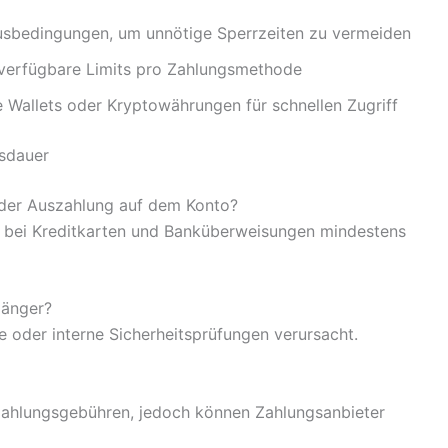
nusbedingungen, um unnötige Sperrzeiten zu vermeiden
 verfügbare Limits pro Zahlungsmethode
 Wallets oder Kryptowährungen für schnellen Zugriff
sdauer
 der Auszahlung auf dem Konto?
n, bei Kreditkarten und Banküberweisungen mindestens
länger?
e oder interne Sicherheitsprüfungen verursacht.
szahlungsgebühren, jedoch können Zahlungsanbieter