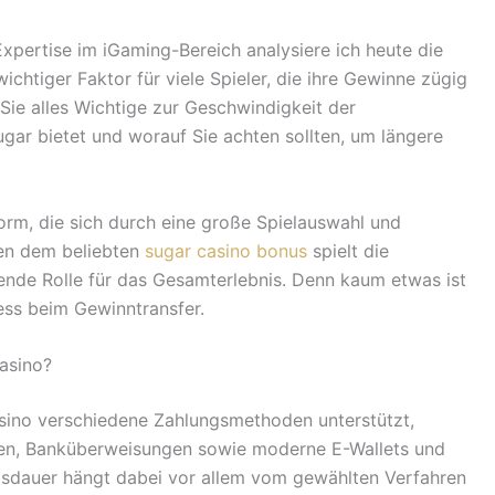
xpertise im iGaming-Bereich analysiere ich heute die
chtiger Faktor für viele Spieler, die ihre Gewinne zügig
Sie alles Wichtige zur Geschwindigkeit der
ar bietet und worauf Sie achten sollten, um längere
orm, die sich durch eine große Spielauswahl und
en dem beliebten
sugar casino bonus
spielt die
nde Rolle für das Gesamterlebnis. Denn kaum etwas ist
ess beim Gewinntransfer.
Casino?
sino verschiedene Zahlungsmethoden unterstützt,
rten, Banküberweisungen sowie moderne E-Wallets und
sdauer hängt dabei vor allem vom gewählten Verfahren