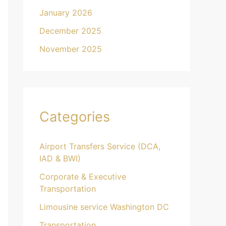
January 2026
December 2025
November 2025
Categories
Airport Transfers Service (DCA,
IAD & BWI)
Corporate & Executive
Transportation
Limousine service Washington DC
Transportation