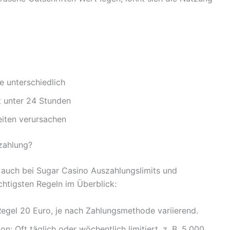
 unterschiedlich
t unter 24 Stunden
eiten verursachen
zahlung?
d auch bei Sugar Casino Auszahlungslimits und
htigsten Regeln im Überblick:
egel 20 Euro, je nach Zahlungsmethode variierend.
: Oft täglich oder wöchentlich limitiert, z. B. 5.000