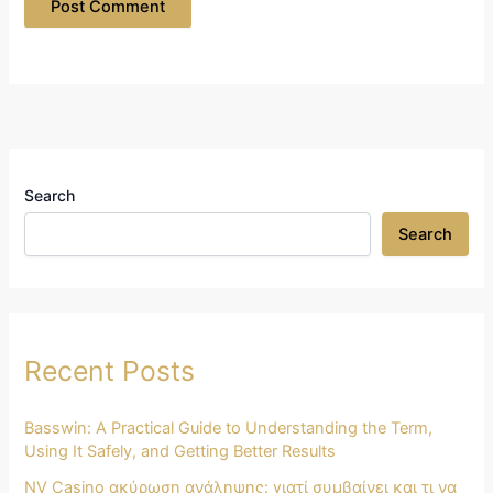
Search
Search
Recent Posts
Basswin: A Practical Guide to Understanding the Term,
Using It Safely, and Getting Better Results
NV Casino ακύρωση ανάληψης: γιατί συμβαίνει και τι να