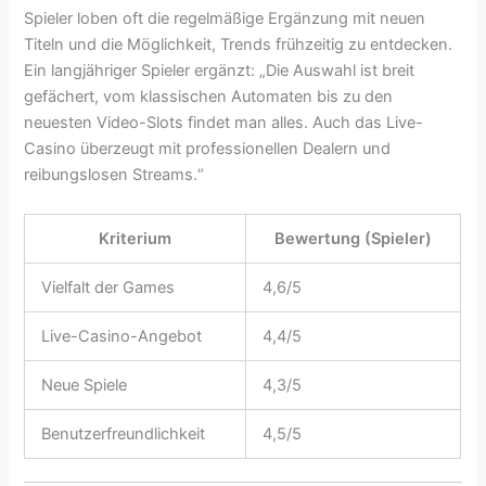
Spieler loben oft die regelmäßige Ergänzung mit neuen
Titeln und die Möglichkeit, Trends frühzeitig zu entdecken.
Ein langjähriger Spieler ergänzt: „Die Auswahl ist breit
gefächert, vom klassischen Automaten bis zu den
neuesten Video-Slots findet man alles. Auch das Live-
Casino überzeugt mit professionellen Dealern und
reibungslosen Streams.“
Kriterium
Bewertung (Spieler)
Vielfalt der Games
4,6/5
Live-Casino-Angebot
4,4/5
Neue Spiele
4,3/5
Benutzerfreundlichkeit
4,5/5