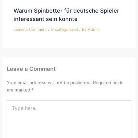
Warum Spinbetter für deutsche Spieler
interessant sein könnte
Leave a Comment
/
Uncategorized
/ By
Admin
Leave a Comment
Your email address will not be published.
Required fields
are marked
*
Type
here..