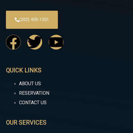
(202) 459-1551
F
T
Y
a
w
o
c
i
u
QUICK LINKS
e
t
t
ABOUT US
RESERVATION
b
t
u
CONTACT US
o
e
b
OUR SERVICES
o
r
e