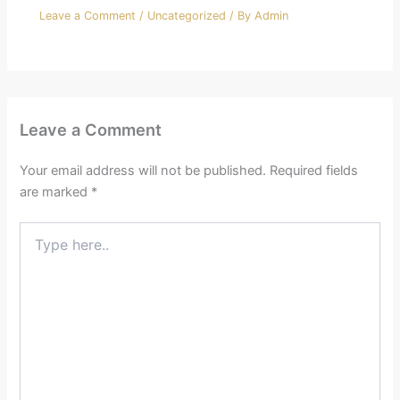
Leave a Comment
/
Uncategorized
/ By
Admin
Leave a Comment
Your email address will not be published.
Required fields
are marked
*
Type
here..