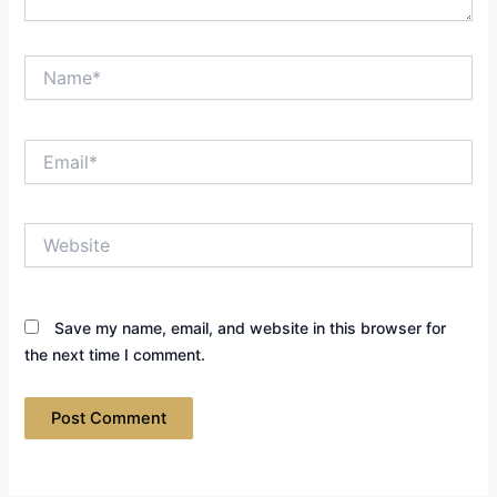
Name*
Email*
Website
Save my name, email, and website in this browser for
the next time I comment.