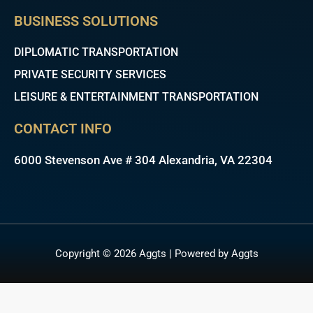
BUSINESS SOLUTIONS
DIPLOMATIC TRANSPORTATION
PRIVATE SECURITY SERVICES
LEISURE & ENTERTAINMENT TRANSPORTATION
CONTACT INFO
6000 Stevenson Ave # 304 Alexandria, VA 22304
Copyright © 2026 Aggts | Powered by Aggts