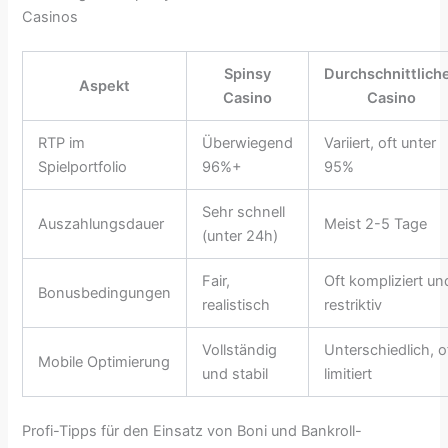
Casinos
Spinsy
Durchschnittlich
Aspekt
Casino
Casino
RTP im
Überwiegend
Variiert, oft unter
Spielportfolio
96%+
95%
Sehr schnell
Auszahlungsdauer
Meist 2-5 Tage
(unter 24h)
Fair,
Oft kompliziert un
Bonusbedingungen
realistisch
restriktiv
Vollständig
Unterschiedlich, o
Mobile Optimierung
und stabil
limitiert
Profi-Tipps für den Einsatz von Boni und Bankroll-