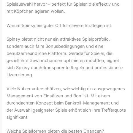
Spielauswahl hervor – perfekt für Spieler, die effektiv und
mit Köpfchen agieren wollen.
Warum Spinsy ein guter Ort für clevere Strategien ist
Spinsy bietet nicht nur ein attraktives Spielportfolio,
sondern auch faire Bonusbedingungen und eine
benutzerfreundliche Plattform. Gerade für Spieler, die
gezielt ihre Gewinnchancen optimieren möchten, eignet
sich Spinsy durch transparente Regeln und professionelle
Lizenzierung.
Viele Nutzer unterschätzen, wie wichtig ein ausgewogenes
Management von Einsätzen und Boni ist. Mit einem
durchdachten Konzept beim Bankroll-Management und
der Auswahl geeigneter Spiele erhöht sich Ihre Trefferquote
signifikant.
Welche Spielformen bieten die besten Chancen?