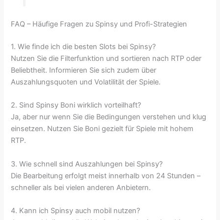
FAQ – Häufige Fragen zu Spinsy und Profi-Strategien
1. Wie finde ich die besten Slots bei Spinsy?
Nutzen Sie die Filterfunktion und sortieren nach RTP oder
Beliebtheit. Informieren Sie sich zudem über
Auszahlungsquoten und Volatilität der Spiele.
2. Sind Spinsy Boni wirklich vorteilhaft?
Ja, aber nur wenn Sie die Bedingungen verstehen und klug
einsetzen. Nutzen Sie Boni gezielt für Spiele mit hohem
RTP.
3. Wie schnell sind Auszahlungen bei Spinsy?
Die Bearbeitung erfolgt meist innerhalb von 24 Stunden –
schneller als bei vielen anderen Anbietern.
4. Kann ich Spinsy auch mobil nutzen?