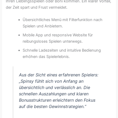
Ihren Lieblingsspielen oder Boni kommen. Ein klarer Vorteil,
der Zeit spart und Frust vermeidet.
Übersichtliches Menü mit Filterfunktion nach
Spielen und Anbietern.
Mobile App und responsive Website für
reibungsloses Spielen unterwegs.
Schnelle Ladezeiten und intuitive Bedienung
erhöhen das Spielerlebnis.
Aus der Sicht eines erfahrenen Spielers:
„Spinsy fühlt sich von Anfang an
übersichtlich und verlässlich an. Die
schnellen Auszahlungen und klaren
Bonusstrukturen erleichtern den Fokus
auf die besten Gewinnstrategien.“