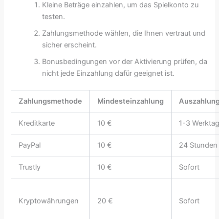
Kleine Beträge einzahlen, um das Spielkonto zu
testen.
Zahlungsmethode wählen, die Ihnen vertraut und
sicher erscheint.
Bonusbedingungen vor der Aktivierung prüfen, da
nicht jede Einzahlung dafür geeignet ist.
Zahlungsmethode
Mindesteinzahlung
Auszahlun
Kreditkarte
10 €
1-3 Werkta
PayPal
10 €
24 Stunden
Trustly
10 €
Sofort
Kryptowährungen
20 €
Sofort