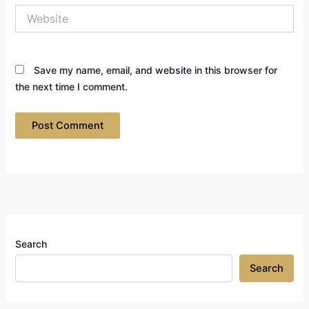
Website
Save my name, email, and website in this browser for
the next time I comment.
Search
Search