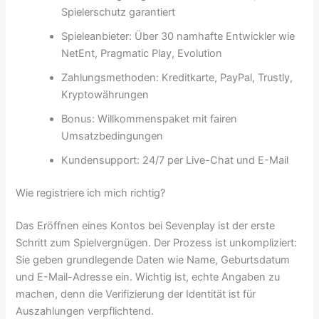
Spielerschutz garantiert
Spieleanbieter: Über 30 namhafte Entwickler wie
NetEnt, Pragmatic Play, Evolution
Zahlungsmethoden: Kreditkarte, PayPal, Trustly,
Kryptowährungen
Bonus: Willkommenspaket mit fairen
Umsatzbedingungen
Kundensupport: 24/7 per Live-Chat und E-Mail
Wie registriere ich mich richtig?
Das Eröffnen eines Kontos bei Sevenplay ist der erste
Schritt zum Spielvergnügen. Der Prozess ist unkompliziert:
Sie geben grundlegende Daten wie Name, Geburtsdatum
und E-Mail-Adresse ein. Wichtig ist, echte Angaben zu
machen, denn die Verifizierung der Identität ist für
Auszahlungen verpflichtend.