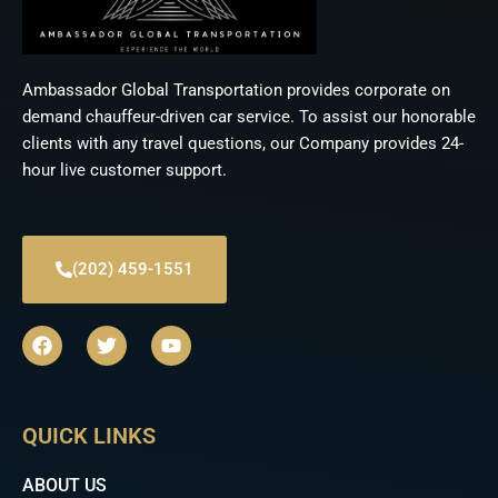
Ambassador Global Transportation provides corporate on
demand chauffeur-driven car service. To assist our honorable
clients with any travel questions, our Company provides 24-
hour live customer support.
(202) 459-1551
F
T
Y
a
w
o
c
i
u
e
t
t
b
t
u
QUICK LINKS
o
e
b
o
r
e
k
ABOUT US