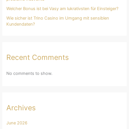
Welcher Bonus ist bei Vasy am lukrativsten für Einsteiger?
Wie sicher ist Trino Casino im Umgang mit sensiblen
Kundendaten?
Recent Comments
No comments to show.
Archives
June 2026