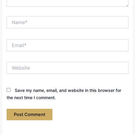
Name*
Email*
Website
Save my name, email, and website in this browser for
the next time I comment.