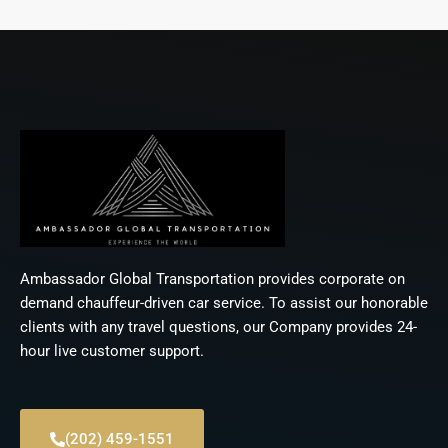
Ambassador Global Transportation provides corporate on
demand chauffeur-driven car service. To assist our honorable
clients with any travel questions, our Company provides 24-
hour live customer support.
(202) 459-1551