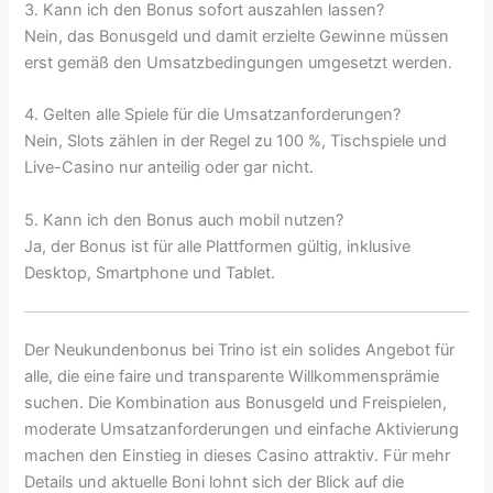
3. Kann ich den Bonus sofort auszahlen lassen?
Nein, das Bonusgeld und damit erzielte Gewinne müssen
erst gemäß den Umsatzbedingungen umgesetzt werden.
4. Gelten alle Spiele für die Umsatzanforderungen?
Nein, Slots zählen in der Regel zu 100 %, Tischspiele und
Live-Casino nur anteilig oder gar nicht.
5. Kann ich den Bonus auch mobil nutzen?
Ja, der Bonus ist für alle Plattformen gültig, inklusive
Desktop, Smartphone und Tablet.
Der Neukundenbonus bei Trino ist ein solides Angebot für
alle, die eine faire und transparente Willkommensprämie
suchen. Die Kombination aus Bonusgeld und Freispielen,
moderate Umsatzanforderungen und einfache Aktivierung
machen den Einstieg in dieses Casino attraktiv. Für mehr
Details und aktuelle Boni lohnt sich der Blick auf die