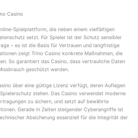
ino Casino
nline-Spielplattform, die neben einem vielfältigen
tenschutz setzt. Für Spieler ist der Schutz sensibler
ge – es ist die Basis für Vertrauen und langfristige
ationen zeigt Trino Casino konkrete Maßnahmen, die
n. So garantiert das Casino, dass vertrauliche Daten
Missbrauch geschützt werden.
asino über eine gültige Lizenz verfügt, deren Auflagen
Spielerschutz stellen. Das Casino verwendet moderne
rtragungen zu sichern, und setzt auf bewährte
tionen. Gerade in Zeiten steigender Cyberangriffe ist
chnischer Absicherung essenziell für die Integrität der