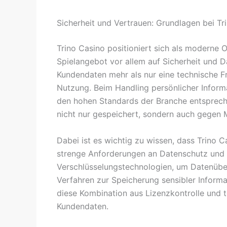
Sicherheit und Vertrauen: Grundlagen bei Tr
Trino Casino positioniert sich als moderne O
Spielangebot vor allem auf Sicherheit und Da
Kundendaten mehr als nur eine technische Fra
Nutzung. Beim Handling persönlicher Inform
den hohen Standards der Branche entspreche
nicht nur gespeichert, sondern auch gegen 
Dabei ist es wichtig zu wissen, dass Trino C
strenge Anforderungen an Datenschutz und 
Verschlüsselungstechnologien, um Datenübe
Verfahren zur Speicherung sensibler Informa
diese Kombination aus Lizenzkontrolle und te
Kundendaten.