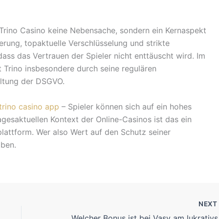
r Trino Casino keine Nebensache, sondern ein Kernaspekt
rung, topaktuelle Verschlüsselung und strikte
dass das Vertrauen der Spieler nicht enttäuscht wird. Im
 Trino insbesondere durch seine regulären
altung der DSGVO.
trino casino app
– Spieler können sich auf ein hohes
gesaktuellen Kontext der Online-Casinos ist das ein
plattform. Wer also Wert auf den Schutz seiner
oben.
NEX
Welcher 