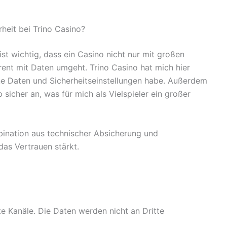
heit bei Trino Casino?
 ist wichtig, dass ein Casino nicht nur mit großen
rent mit Daten umgeht. Trino Casino hat mich hier
eine Daten und Sicherheitseinstellungen habe. Außerdem
p sicher an, was für mich als Vielspieler ein großer
bination aus technischer Absicherung und
as Vertrauen stärkt.
te Kanäle. Die Daten werden nicht an Dritte