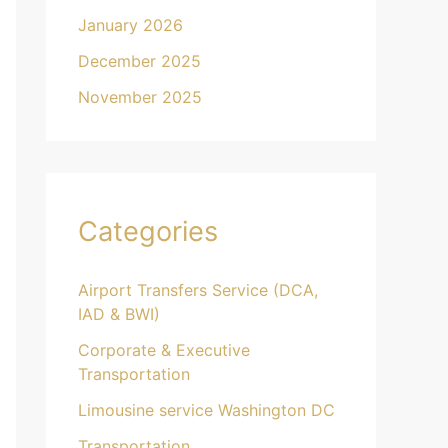
January 2026
December 2025
November 2025
Categories
Airport Transfers Service (DCA,
IAD & BWI)
Corporate & Executive
Transportation
Limousine service Washington DC
Transportation