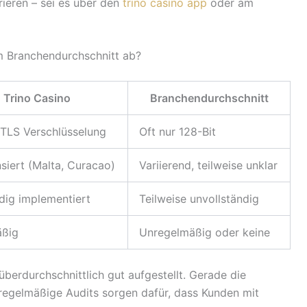
rieren – sei es über den
trino casino app
oder am
m Branchendurchschnitt ab?
Trino Casino
Branchendurchschnitt
 TLS Verschlüsselung
Oft nur 128-Bit
siert (Malta, Curacao)
Variierend, teilweise unklar
ndig implementiert
Teilweise unvollständig
äßig
Unregelmäßig oder keine
 überdurchschnittlich gut aufgestellt. Gerade die
gelmäßige Audits sorgen dafür, dass Kunden mit