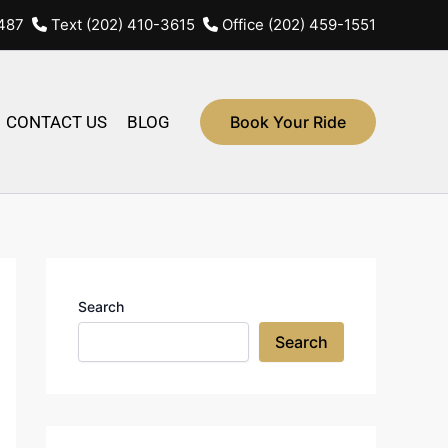
4487
Text (202) 410-3615
Office (202) 459-1551
CONTACT US
BLOG
Book Your Ride
Search
Search