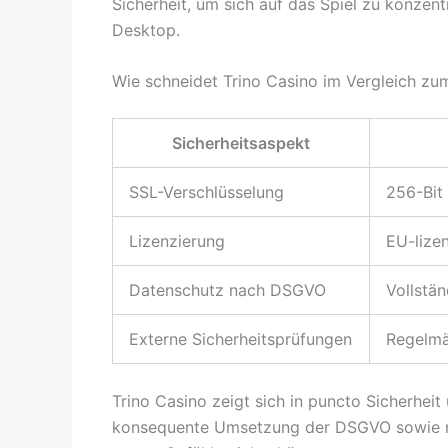
Sicherheit, um sich auf das Spiel zu konzent
Desktop.
Wie schneidet Trino Casino im Vergleich zu
Sicherheitsaspekt
SSL-Verschlüsselung
256-Bit
Lizenzierung
EU-lizen
Datenschutz nach DSGVO
Vollstä
Externe Sicherheitsprüfungen
Regelm
Trino Casino zeigt sich in puncto Sicherheit
konsequente Umsetzung der DSGVO sowie re