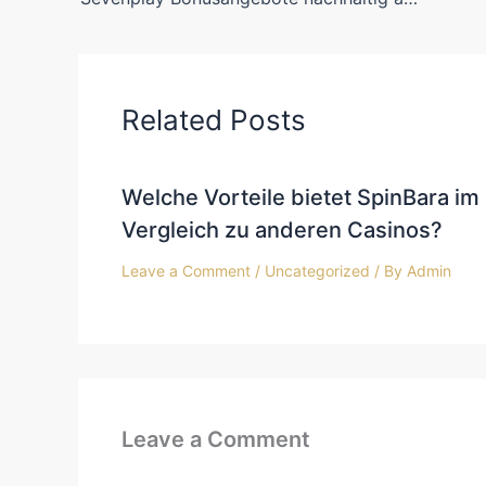
Related Posts
Welche Vorteile bietet SpinBara im
Vergleich zu anderen Casinos?
Leave a Comment
/
Uncategorized
/ By
Admin
Leave a Comment