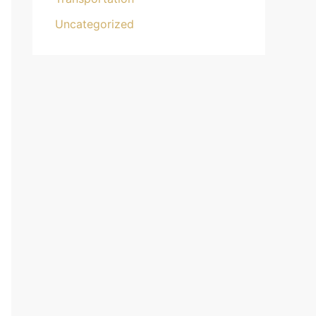
Uncategorized