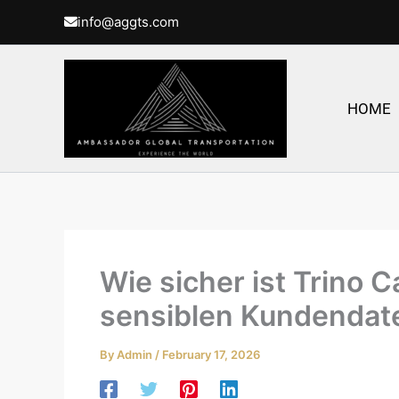
Skip
info@aggts.com
to
content
HOME
Wie sicher ist Trino 
sensiblen Kundendat
By
Admin
/
February 17, 2026