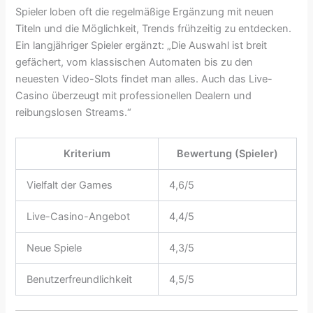
Spieler loben oft die regelmäßige Ergänzung mit neuen
Titeln und die Möglichkeit, Trends frühzeitig zu entdecken.
Ein langjähriger Spieler ergänzt: „Die Auswahl ist breit
gefächert, vom klassischen Automaten bis zu den
neuesten Video-Slots findet man alles. Auch das Live-
Casino überzeugt mit professionellen Dealern und
reibungslosen Streams.“
Kriterium
Bewertung (Spieler)
Vielfalt der Games
4,6/5
Live-Casino-Angebot
4,4/5
Neue Spiele
4,3/5
Benutzerfreundlichkeit
4,5/5