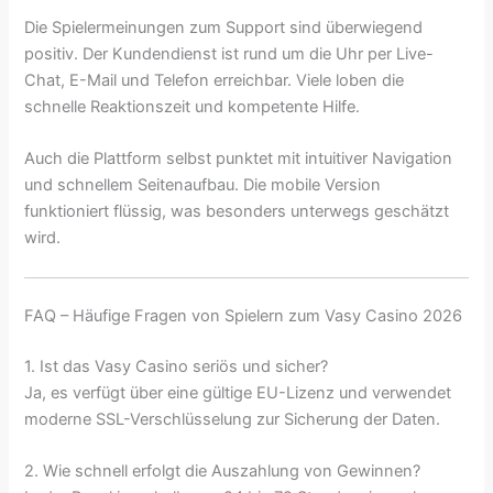
Die Spielermeinungen zum Support sind überwiegend
positiv. Der Kundendienst ist rund um die Uhr per Live-
Chat, E-Mail und Telefon erreichbar. Viele loben die
schnelle Reaktionszeit und kompetente Hilfe.
Auch die Plattform selbst punktet mit intuitiver Navigation
und schnellem Seitenaufbau. Die mobile Version
funktioniert flüssig, was besonders unterwegs geschätzt
wird.
FAQ – Häufige Fragen von Spielern zum Vasy Casino 2026
1. Ist das Vasy Casino seriös und sicher?
Ja, es verfügt über eine gültige EU-Lizenz und verwendet
moderne SSL-Verschlüsselung zur Sicherung der Daten.
2. Wie schnell erfolgt die Auszahlung von Gewinnen?