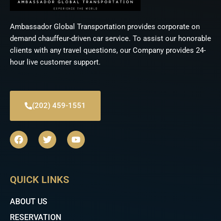
Ambassador Global Transportation provides corporate on
demand chauffeur-driven car service. To assist our honorable
clients with any travel questions, our Company provides 24-
hour live customer support.
(202) 459-1551
F
T
Y
a
w
o
c
i
u
e
t
t
b
t
u
QUICK LINKS
o
e
b
o
r
e
k
ABOUT US
RESERVATION