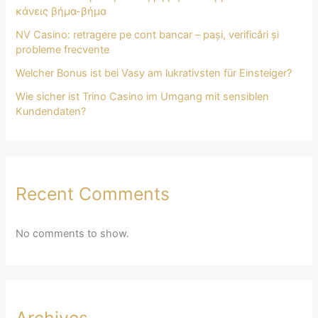
κάνεις βήμα-βήμα
NV Casino: retragere pe cont bancar – pași, verificări și
probleme frecvente
Welcher Bonus ist bei Vasy am lukrativsten für Einsteiger?
Wie sicher ist Trino Casino im Umgang mit sensiblen
Kundendaten?
Recent Comments
No comments to show.