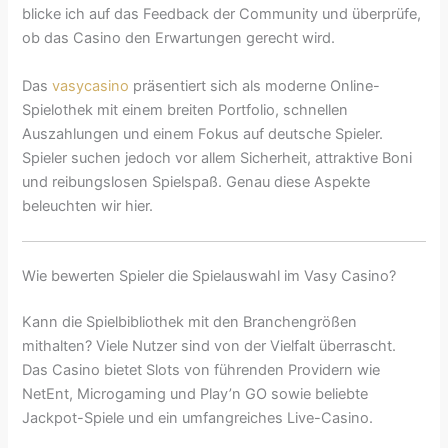
blicke ich auf das Feedback der Community und überprüfe,
ob das Casino den Erwartungen gerecht wird.
Das
vasycasino
präsentiert sich als moderne Online-
Spielothek mit einem breiten Portfolio, schnellen
Auszahlungen und einem Fokus auf deutsche Spieler.
Spieler suchen jedoch vor allem Sicherheit, attraktive Boni
und reibungslosen Spielspaß. Genau diese Aspekte
beleuchten wir hier.
Wie bewerten Spieler die Spielauswahl im Vasy Casino?
Kann die Spielbibliothek mit den Branchengrößen
mithalten? Viele Nutzer sind von der Vielfalt überrascht.
Das Casino bietet Slots von führenden Providern wie
NetEnt, Microgaming und Play’n GO sowie beliebte
Jackpot-Spiele und ein umfangreiches Live-Casino.