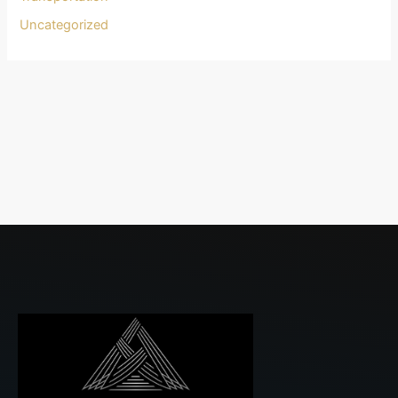
Uncategorized