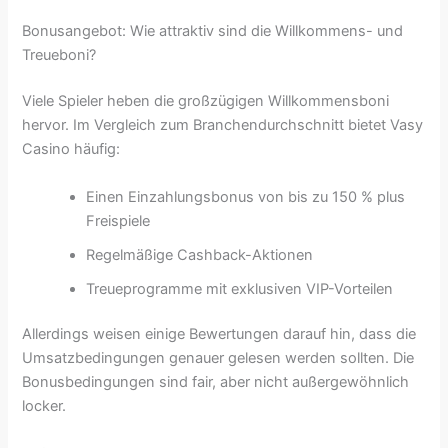
Bonusangebot: Wie attraktiv sind die Willkommens- und
Treueboni?
Viele Spieler heben die großzügigen Willkommensboni
hervor. Im Vergleich zum Branchendurchschnitt bietet Vasy
Casino häufig:
Einen Einzahlungsbonus von bis zu 150 % plus
Freispiele
Regelmäßige Cashback-Aktionen
Treueprogramme mit exklusiven VIP-Vorteilen
Allerdings weisen einige Bewertungen darauf hin, dass die
Umsatzbedingungen genauer gelesen werden sollten. Die
Bonusbedingungen sind fair, aber nicht außergewöhnlich
locker.