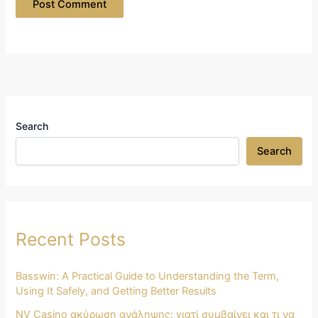
Search
Search
Recent Posts
Basswin: A Practical Guide to Understanding the Term,
Using It Safely, and Getting Better Results
NV Casino ακύρωση ανάληψης: γιατί συμβαίνει και τι να