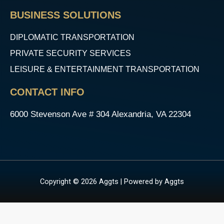
BUSINESS SOLUTIONS
DIPLOMATIC TRANSPORTATION
PRIVATE SECURITY SERVICES
LEISURE & ENTERTAINMENT TRANSPORTATION
CONTACT INFO
6000 Stevenson Ave # 304 Alexandria, VA 22304
Copyright © 2026 Aggts | Powered by Aggts