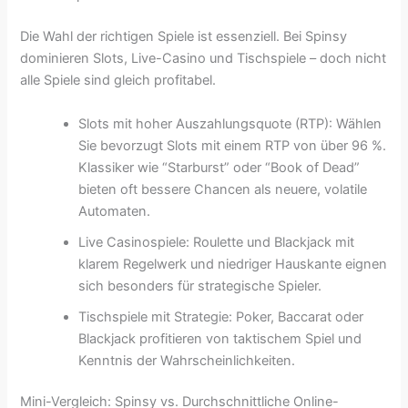
Die Wahl der richtigen Spiele ist essenziell. Bei Spinsy
dominieren Slots, Live-Casino und Tischspiele – doch nicht
alle Spiele sind gleich profitabel.
Slots mit hoher Auszahlungsquote (RTP): Wählen
Sie bevorzugt Slots mit einem RTP von über 96 %.
Klassiker wie “Starburst” oder “Book of Dead”
bieten oft bessere Chancen als neuere, volatile
Automaten.
Live Casinospiele: Roulette und Blackjack mit
klarem Regelwerk und niedriger Hauskante eignen
sich besonders für strategische Spieler.
Tischspiele mit Strategie: Poker, Baccarat oder
Blackjack profitieren von taktischem Spiel und
Kenntnis der Wahrscheinlichkeiten.
Mini-Vergleich: Spinsy vs. Durchschnittliche Online-