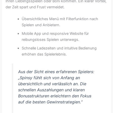
Ihren Lieblingsspielen oder Boni kommen. Ein klarer Vorteil,
der Zeit spart und Frust vermeidet.
Übersichtliches Menü mit Filterfunktion nach
Spielen und Anbietern.
Mobile App und responsive Website für
reibungsloses Spielen unterwegs.
Schnelle Ladezeiten und intuitive Bedienung
erhöhen das Spielerlebnis.
Aus der Sicht eines erfahrenen Spielers:
„Spinsy fühlt sich von Anfang an
übersichtlich und verlässlich an. Die
schnellen Auszahlungen und klaren
Bonusstrukturen erleichtern den Fokus
auf die besten Gewinnstrategien.“