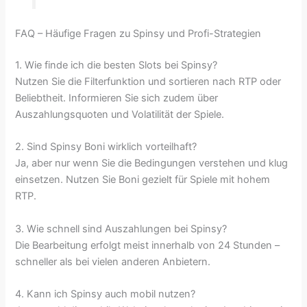
FAQ – Häufige Fragen zu Spinsy und Profi-Strategien
1. Wie finde ich die besten Slots bei Spinsy?
Nutzen Sie die Filterfunktion und sortieren nach RTP oder
Beliebtheit. Informieren Sie sich zudem über
Auszahlungsquoten und Volatilität der Spiele.
2. Sind Spinsy Boni wirklich vorteilhaft?
Ja, aber nur wenn Sie die Bedingungen verstehen und klug
einsetzen. Nutzen Sie Boni gezielt für Spiele mit hohem
RTP.
3. Wie schnell sind Auszahlungen bei Spinsy?
Die Bearbeitung erfolgt meist innerhalb von 24 Stunden –
schneller als bei vielen anderen Anbietern.
4. Kann ich Spinsy auch mobil nutzen?