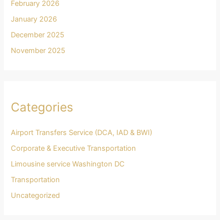
February 2026
January 2026
December 2025
November 2025
Categories
Airport Transfers Service (DCA, IAD & BWI)
Corporate & Executive Transportation
Limousine service Washington DC
Transportation
Uncategorized