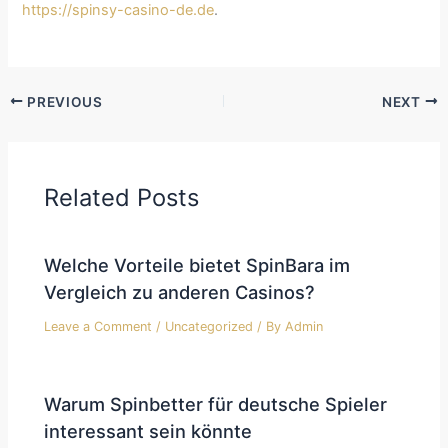
https://spinsy-casino-de.de
.
PREVIOUS
NEXT
Related Posts
Welche Vorteile bietet SpinBara im
Vergleich zu anderen Casinos?
Leave a Comment
/
Uncategorized
/ By
Admin
Warum Spinbetter für deutsche Spieler
interessant sein könnte