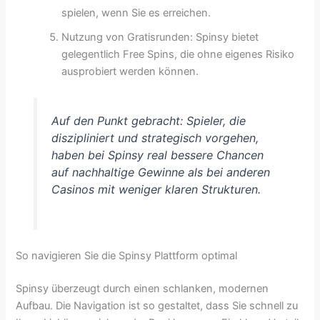
spielen, wenn Sie es erreichen.
Nutzung von Gratisrunden: Spinsy bietet
gelegentlich Free Spins, die ohne eigenes Risiko
ausprobiert werden können.
Auf den Punkt gebracht: Spieler, die
diszipliniert und strategisch vorgehen,
haben bei Spinsy real bessere Chancen
auf nachhaltige Gewinne als bei anderen
Casinos mit weniger klaren Strukturen.
So navigieren Sie die Spinsy Plattform optimal
Spinsy überzeugt durch einen schlanken, modernen
Aufbau. Die Navigation ist so gestaltet, dass Sie schnell zu