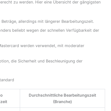
gerecht zu werden. Hier eine Übersicht der gängigsten
Beträge, allerdings mit längerer Bearbeitungszeit.
esonders beliebt wegen der schnellen Verfügbarkeit der
 Mastercard werden verwendet, mit moderater
ion, die Sicherheit und Beschleunigung der
standard
no
Durchschnittliche Bearbeitungszeit
zeit
(Branche)