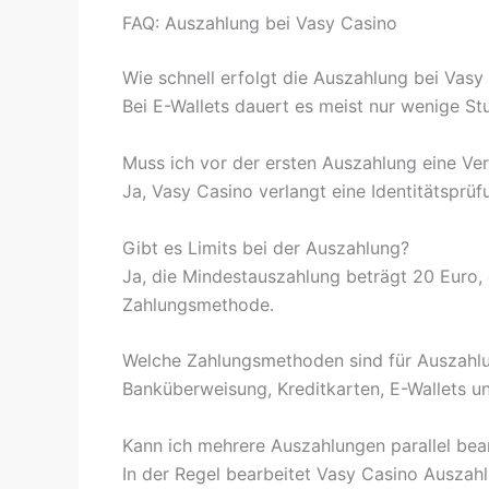
FAQ: Auszahlung bei Vasy Casino
Wie schnell erfolgt die Auszahlung bei Vasy
Bei E-Wallets dauert es meist nur wenige S
Muss ich vor der ersten Auszahlung eine Ver
Ja, Vasy Casino verlangt eine Identitätsprüf
Gibt es Limits bei der Auszahlung?
Ja, die Mindestauszahlung beträgt 20 Euro, 
Zahlungsmethode.
Welche Zahlungsmethoden sind für Auszahl
Banküberweisung, Kreditkarten, E-Wallets 
Kann ich mehrere Auszahlungen parallel bea
In der Regel bearbeitet Vasy Casino Auszah