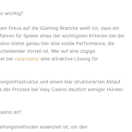
o wichtig?
igem Fokus auf die iGaming-Branche weiß ich, dass ein
hren für Spieler eines der wichtigsten Kriterien bei der
asino bietet genau hier eine solide Performance, die
scheidender Vorteil ist. Wer auf eine zügige
det bei
vasycasino
eine attraktive Lösung für
ngsinfrastruktur und einem klar strukturierten Ablauf
s der Prozess bei Vasy Casino deutlich weniger Hürden
asino an?
zahlungsmethoden essenziell ist, um den