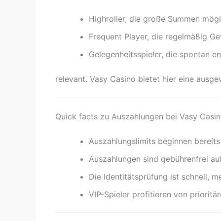
Highroller, die große Summen mögli
Frequent Player, die regelmäßig G
Gelegenheitsspieler, die spontan e
relevant. Vasy Casino bietet hier eine ausg
Quick facts zu Auszahlungen bei Vasy Casi
Auszahlungslimits beginnen bereits
Auszahlungen sind gebührenfrei au
Die Identitätsprüfung ist schnell, 
VIP-Spieler profitieren von prioritä