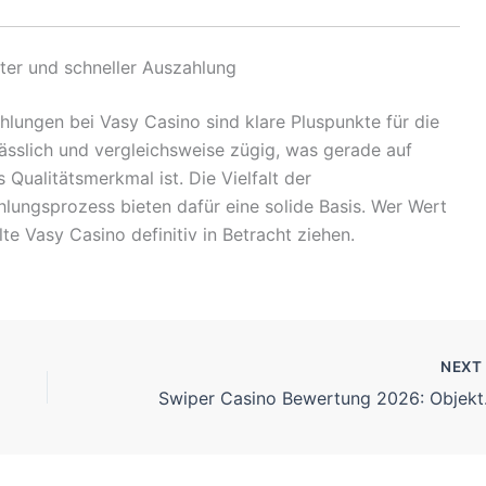
ter und schneller Auszahlung
ahlungen bei Vasy Casino sind klare Pluspunkte für die
lässlich und vergleichsweise zügig, was gerade auf
Qualitätsmerkmal ist. Die Vielfalt der
lungsprozess bieten dafür eine solide Basis. Wer Wert
te Vasy Casino definitiv in Betracht ziehen.
NEX
Swiper C