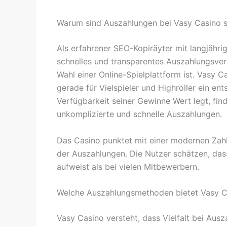
Warum sind Auszahlungen bei Vasy Casino s
Als erfahrener SEO-Kopiräyter mit langjähr
schnelles und transparentes Auszahlungsverfa
Wahl einer Online-Spielplattform ist. Vasy C
gerade für Vielspieler und Highroller ein ent
Verfügbarkeit seiner Gewinne Wert legt, fin
unkomplizierte und schnelle Auszahlungen.
Das Casino punktet mit einer modernen Zahlu
der Auszahlungen. Die Nutzer schätzen, das
aufweist als bei vielen Mitbewerbern.
Welche Auszahlungsmethoden bietet Vasy C
Vasy Casino versteht, dass Vielfalt bei Aus