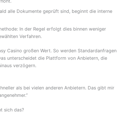
rhöht.
ld alle Dokumente geprüft sind, beginnt die interne
ethode: In der Regel erfolgt dies binnen weniger
wählten Verfahren.
 Vasy Casino großen Wert. So werden Standardanfragen
as unterscheidet die Plattform von Anbietern, die
inaus verzögern.
eller als bei vielen anderen Anbietern. Das gibt mir
 angenehmer.”
t sich das?