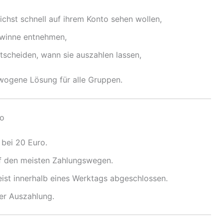
chst schnell auf ihrem Konto sehen wollen,
ewinne entnehmen,
ntscheiden, wann sie auszahlen lassen,
ewogene Lösung für alle Gruppen.
no
 bei 20 Euro.
f den meisten Zahlungswegen.
meist innerhalb eines Werktags abgeschlossen.
rer Auszahlung.