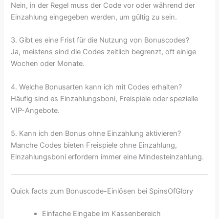
Nein, in der Regel muss der Code vor oder während der
Einzahlung eingegeben werden, um gültig zu sein.
3. Gibt es eine Frist für die Nutzung von Bonuscodes?
Ja, meistens sind die Codes zeitlich begrenzt, oft einige
Wochen oder Monate.
4. Welche Bonusarten kann ich mit Codes erhalten?
Häufig sind es Einzahlungsboni, Freispiele oder spezielle
VIP-Angebote.
5. Kann ich den Bonus ohne Einzahlung aktivieren?
Manche Codes bieten Freispiele ohne Einzahlung,
Einzahlungsboni erfordern immer eine Mindesteinzahlung.
Quick facts zum Bonuscode-Einlösen bei SpinsOfGlory
Einfache Eingabe im Kassenbereich