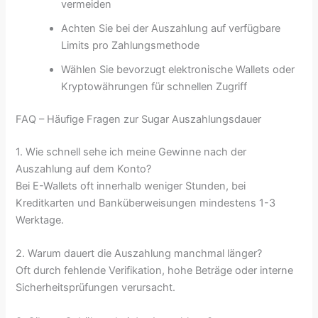
vermeiden
Achten Sie bei der Auszahlung auf verfügbare
Limits pro Zahlungsmethode
Wählen Sie bevorzugt elektronische Wallets oder
Kryptowährungen für schnellen Zugriff
FAQ – Häufige Fragen zur Sugar Auszahlungsdauer
1. Wie schnell sehe ich meine Gewinne nach der
Auszahlung auf dem Konto?
Bei E-Wallets oft innerhalb weniger Stunden, bei
Kreditkarten und Banküberweisungen mindestens 1-3
Werktage.
2. Warum dauert die Auszahlung manchmal länger?
Oft durch fehlende Verifikation, hohe Beträge oder interne
Sicherheitsprüfungen verursacht.