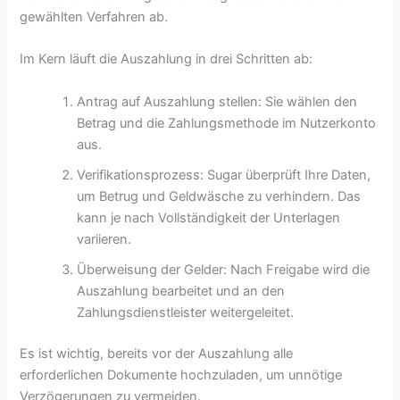
gewählten Verfahren ab.
Im Kern läuft die Auszahlung in drei Schritten ab:
Antrag auf Auszahlung stellen: Sie wählen den
Betrag und die Zahlungsmethode im Nutzerkonto
aus.
Verifikationsprozess: Sugar überprüft Ihre Daten,
um Betrug und Geldwäsche zu verhindern. Das
kann je nach Vollständigkeit der Unterlagen
variieren.
Überweisung der Gelder: Nach Freigabe wird die
Auszahlung bearbeitet und an den
Zahlungsdienstleister weitergeleitet.
Es ist wichtig, bereits vor der Auszahlung alle
erforderlichen Dokumente hochzuladen, um unnötige
Verzögerungen zu vermeiden.