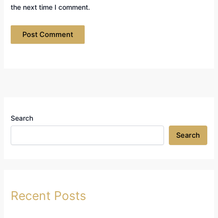
the next time I comment.
Search
Search
Recent Posts