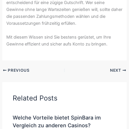
entscheidend für eine zügige Gutschrift. Wer seine
Gewinne ohne lange Wartezeiten genießen will, sollte daher
die passenden Zahlungsmethoden wählen und die
Voraussetzungen frühzeitig erfüllen.
Mit diesem Wissen sind Sie bestens gerüstet, um Ihre
Gewinne effizient und sicher aufs Konto zu bringen.
PREVIOUS
NEXT
Related Posts
Welche Vorteile bietet SpinBara im
Vergleich zu anderen Casinos?