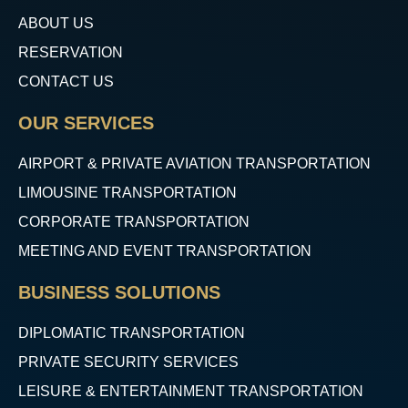
k
ABOUT US
RESERVATION
CONTACT US
OUR SERVICES
AIRPORT & PRIVATE AVIATION TRANSPORTATION
LIMOUSINE TRANSPORTATION
CORPORATE TRANSPORTATION
MEETING AND EVENT TRANSPORTATION
BUSINESS SOLUTIONS
DIPLOMATIC TRANSPORTATION
PRIVATE SECURITY SERVICES
LEISURE & ENTERTAINMENT TRANSPORTATION