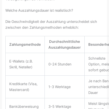
Welche Auszahlungsdauer ist realistisch?
Die Geschwindigkeit der Auszahlung unterscheidet sich
zwischen den Zahlungsmethoden erheblich:
Durchschnittliche
Zahlungsmethode
Besonderhe
Auszahlungsdauer
Schnellste
E-Wallets (z.B.
0-24 Stunden
Option, meis
Skrill, Neteller)
sofort gebu
Je nach Ban
Kreditkarte (Visa,
1-3 Werktage
unterschiedl
Mastercard)
Dauer
Meist längst
Banküberweisung
3-5 Werktage