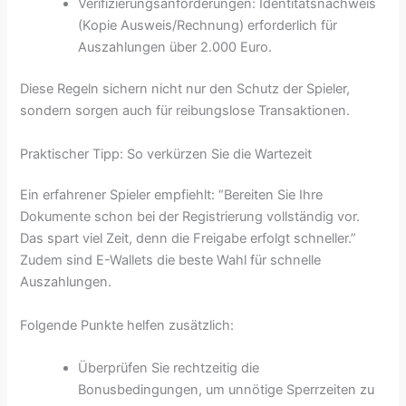
Verifizierungsanforderungen: Identitätsnachweis
(Kopie Ausweis/Rechnung) erforderlich für
Auszahlungen über 2.000 Euro.
Diese Regeln sichern nicht nur den Schutz der Spieler,
sondern sorgen auch für reibungslose Transaktionen.
Praktischer Tipp: So verkürzen Sie die Wartezeit
Ein erfahrener Spieler empfiehlt: “Bereiten Sie Ihre
Dokumente schon bei der Registrierung vollständig vor.
Das spart viel Zeit, denn die Freigabe erfolgt schneller.”
Zudem sind E-Wallets die beste Wahl für schnelle
Auszahlungen.
Folgende Punkte helfen zusätzlich:
Überprüfen Sie rechtzeitig die
Bonusbedingungen, um unnötige Sperrzeiten zu