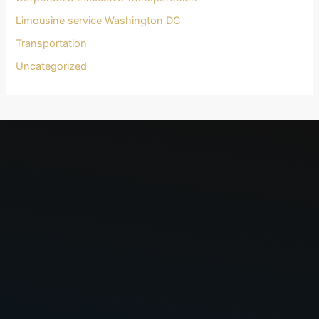
Limousine service Washington DC
Transportation
Uncategorized