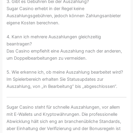
3. Gibt es Gebühren bei der Auszahlung?
Sugar Casino erhebt in der Regel keine
Auszahlungsgebühren, jedoch können Zahlungsanbieter
eigene Kosten berechnen.
4. Kann ich mehrere Auszahlungen gleichzeitig
beantragen?
Das Casino empfiehlt eine Auszahlung nach der anderen,
um Doppelbearbeitungen zu vermeiden.
5. Wie erkenne ich, ob meine Auszahlung bearbeitet wird?
Im Spielerbereich erhalten Sie Statusupdates zur
Auszahlung, von „in Bearbeitung“ bis „abgeschlossen“.
Sugar Casino steht für schnelle Auszahlungen, vor allem
mit E-Wallets und Kryptowährungen. Die professionelle
Abwicklung hält sich eng an branchenübliche Standards,
aber Einhaltung der Verifizierung und der Bonusregeln ist