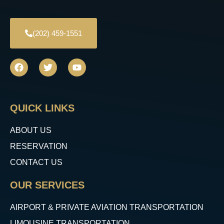
(202) 459-1551
F
T
Y
a
w
o
c
i
u
e
t
t
b
t
u
o
e
b
QUICK LINKS
o
r
e
k
ABOUT US
RESERVATION
CONTACT US
OUR SERVICES
AIRPORT & PRIVATE AVIATION TRANSPORTATION
LIMOUSINE TRANSPORTATION