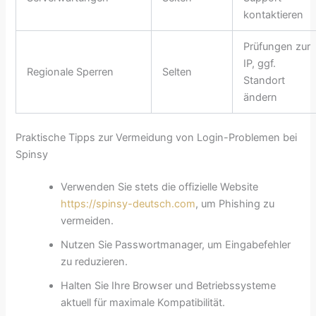
kontaktieren
Prüfungen zur
IP, ggf.
Regionale Sperren
Selten
Standort
ändern
Praktische Tipps zur Vermeidung von Login-Problemen bei
Spinsy
Verwenden Sie stets die offizielle Website
https://spinsy-deutsch.com
, um Phishing zu
vermeiden.
Nutzen Sie Passwortmanager, um Eingabefehler
zu reduzieren.
Halten Sie Ihre Browser und Betriebssysteme
aktuell für maximale Kompatibilität.