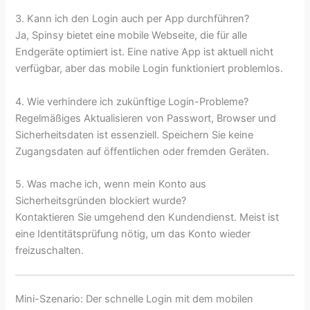
3. Kann ich den Login auch per App durchführen?
Ja, Spinsy bietet eine mobile Webseite, die für alle
Endgeräte optimiert ist. Eine native App ist aktuell nicht
verfügbar, aber das mobile Login funktioniert problemlos.
4. Wie verhindere ich zukünftige Login-Probleme?
Regelmäßiges Aktualisieren von Passwort, Browser und
Sicherheitsdaten ist essenziell. Speichern Sie keine
Zugangsdaten auf öffentlichen oder fremden Geräten.
5. Was mache ich, wenn mein Konto aus
Sicherheitsgründen blockiert wurde?
Kontaktieren Sie umgehend den Kundendienst. Meist ist
eine Identitätsprüfung nötig, um das Konto wieder
freizuschalten.
Mini-Szenario: Der schnelle Login mit dem mobilen